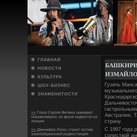
ГЛАВНАЯ
БАШКИРИ
НОВОСТИ
ИЗМАЙЛ
КУЛЬТУРА
Гузель Манса
ШОУ-БИ­ЗНЕС
музыкальног
ЗНАМЕНИТОСТИ
Краснодарско
Дальневосто
гастрольными
>>
Глаза Сергея Филина заживают
Австралии, Т
неравномерно, но врачи надеются на
страну.
лучшее
С 1997 года 
>>
Дженифер Лопес станет гостем
азербайджанской радиостанции
солисткой а