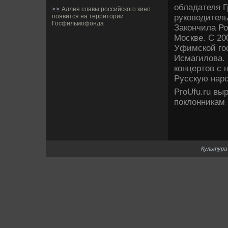
обладателя Г
>>
Аллея славы российского кино
руководитель
появится на территории
Госфильмофонда
Закончила Р
Москве­. С 2
Уфимской гос
Исмагилова. 
концертов с 
Русскую нар
ProUfu.ru вы
поклонникам
Культура 