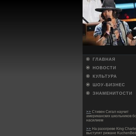
ГЛАВНАЯ
НОВОСТИ
КУЛЬТУРА
ШОУ-БИ­ЗНЕС
ЗНАМЕНИТОСТИ
>>
Стивен Сигал научит
американских школьников бо
насилием
>>
На разогреве King Charle
выступят рижане KuchenBea