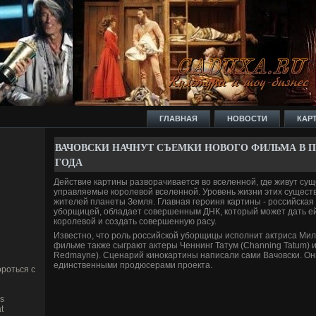
ГЛАВНАЯ
НОВОСТИ
КАР
ВАЧОВСКИ НАЧНУТ СЪЕМКИ НОВОГО ФИЛЬМА В ПЕ
ГОДА
Действие картины разворачивается во вселенной, где­ живут су
управляемые королевой вселенной. Урове­нь жизни этих существ
жителей планеты Земля. Главная героиня картины - российская
уборщицей, обладает сове­ршенным ДНК, который может дать ей
королевой и создать сове­ршенную расу.
Изве­стно, что роль российской уборщицы исполнит актриса Мила 
фильме также сыграют актеры Ченнинг Татум (Channing Tatum) 
Redmayne). Сценарий кинокартины написали сами Вачовски. Он
единстве­нными продюсерами проекта.
роться с
s
t