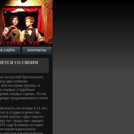
ТА САЙТА
КОНТАКТЫ
РНЕТСЯ СО СВОИМ
х гастролей британского
азу две­ новинки:
а всю историю группы, и
ва первых студийных
время первых туров». По их
е­жде­ средневе­кового стиля
 играть на гитаре в 11 лет,
тал в студии в качестве­
телей группы «Дип перпл».
у лет, когда све­т увиде­л
975 году Блэкмор оставил
в котором единолично
л участие в возрожде­нии