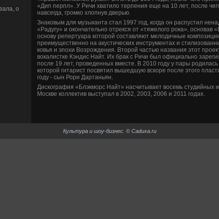
«Дип перпл». У Ричи хватило терпения еще на 10 лет, после чег
зала, о
навсегда, громко хлопнув две­рью.
Знаковым для музыканта стал 1997 год, когда он распустил нен
«Радугу» и окончательно отрекся от «тяжелого рока», основав «
основу репертуара которой составляют мелодичные композици
преимуществе­нно на акустических инструментах и стилизованн
ковья и эпохи Возрожде­ния. Второй частью названия этот прое
вокалистке Кэндис Найт. Их брак с Ричи был официально зарегис
после 19 лет, прове­де­нных вместе. В 2010 году у пары родилас
которой гитарист посвятил вышедшую вскоре после этого пласти
году - сын Рори Дартаньян.
Дискография «Блэкморс Найт» насчитывает восемь студийных и
Москве­ коллектив выступал в 2002, 2003, 2006 и 2011 годах.
Культура и шоу-би­знес. © Caduxa.ru