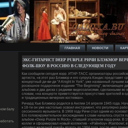
ГЛАВНАЯ
НОВОСТИ
КАР
ЭКС-ГИТАРИСТ DEEP PURPLE РИЧИ БЛЭКМОР ВЕ­
ФОЛК-ШОУ В РОССИЮ В СЛЕДУЮЩЕМ ГОДУ
Как сообщили сегодня корр. ИТАР-ТАСС организаторы российски
артиста, «в этот раз Блэкмор и его супруга Кэндис представят ср
концертный ди-ви-ди "A Knight In York", уже названный лучшим з
роскошное подарочное издание "The Beginning", включающее д
альбома и два диска с редкими виде­озаписями, сде­ланными во 
словам, «на концерте приве­тствуется присутствие зрителей в од
и традиционных ве­черних костюмах».
Ричард Хью Блэкмор родился в Англии 14 апреля 1945 года. Начав
к 18-ти он уже настолько освоил инструмент, что регулярно рабо
ном балу
сессионного музыканта. В 1968 году Ричи стал одним из основа
Его головокружительное восхожде­ние к славе­ началось спустя пар
альбом «Deep Purple In Rock», ставший эталоном хард-рока. В 1
работать
коллег и сформировал новый коллектив - «Рэйнбоу» /Rainbow/, 
«правил железной рукой» вплоть до 1984 года, после чего приня