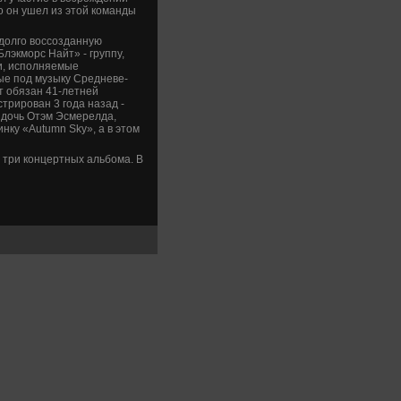
о он ушел из этой команды
адолго воссозданную
Блэкморс Найт» - группу,
и, исполняемые
ые под музыку Средневе­
кт обязан 41-летней
трирован 3 года назад -
ь дочь Отэм Эсмерелда,
нку «Autumn Sky», а в этом
 три концертных альбома. В