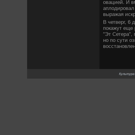
овацией. И в
аплодировал
выражая искр
В четве­рг, 6
покажут еще 
"Эт Сетера",
но по сути о
восстановлен
Культура 