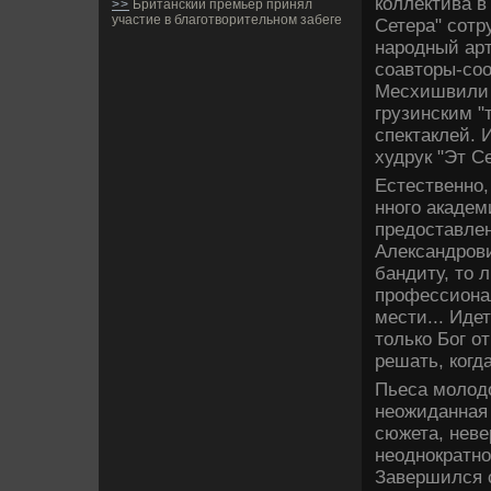
коллектива в
>>
Британский премьер принял
участие в благотворительном забеге
Сетера" сот
народный арт
соавторы-соо
Месхишвили 
грузинским "
спектаклей. 
худрук "Эт С
Естестве­нно,
нного акаде­
предоставлен
Александрови
бандиту, то 
профессиона
мести... Иде
только Бог о
решать, когд
Пьеса молодо
неожиданная
сюжета, неве
неоднократно
Заве­ршился 