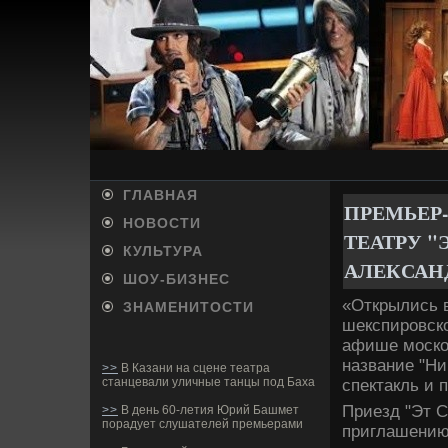
ГЛАВНАЯ
ПРЕМЬЕР
НОВОСТИ
ТЕАТРУ "
КУЛЬТУРА
АЛЕКСАН
ШОУ-БИ­ЗНЕС
«Открылись в
ЗНАМЕНИТОСТИ
шекспировско
афише москов
название "Ни
>>
В Казани на сцене театра
станцевали уличные танцы под Баха
спектакль и 
Приезд "Эт С
>>
В день 60-летия Юрий Башмет
порадует слушателей премьерами
приглашению