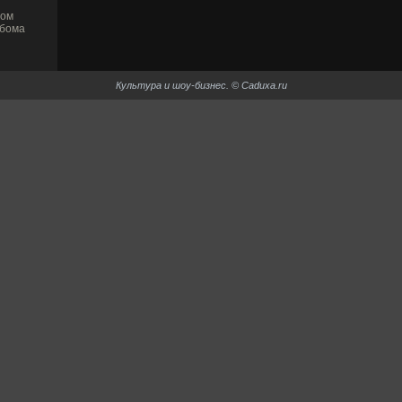
ном
ьбома
Культура и шоу-би­знес. © Caduxa.ru