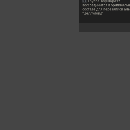
>>
Группа Tequilajazzz
воссоединится в оригиналь
составе для перезаписи ал
"Целлулоид"