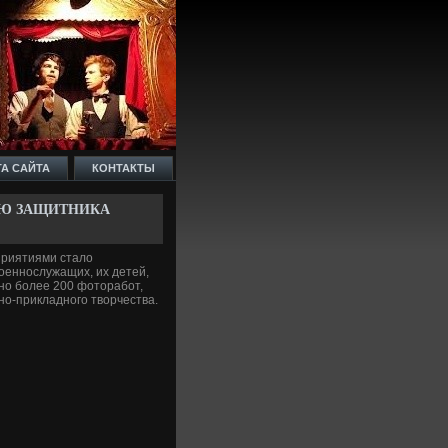
ТА САЙТА
КОНТАКТЫ
НЮ ЗАЩИТНИКА
приятиями стало
оеннослужащих, их де­тей,
но более 200 фоторабот,
но-прикладного творчества.