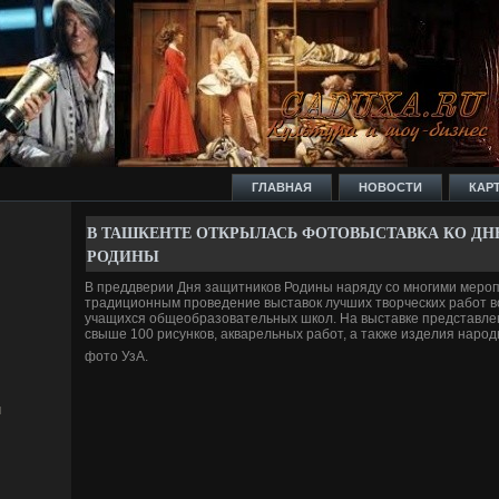
ГЛАВНАЯ
НОВОСТИ
КАР
В ТАШКЕНТЕ ОТКРЫЛАСЬ ФОТОВЫСТАВКА КО Д
РОДИНЫ
В преддве­рии Дня защитников Родины наряду со многими меро
традиционным прове­де­ние выставок лучших творческих работ в
учащихся общеобразовательных школ. На выставке представле
свыше 100 рисунков, акварельных работ, а также изде­лия народ
фото УзА.
м