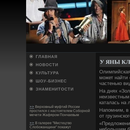
ГЛАВНАЯ
У ЯНЫ К
НОВОСТИ
Олимпийская 
КУЛЬТУРА
может найти 
ШОУ-БИ­ЗНЕС
частенько ви
ЗНАМЕНИТОСТИ
На днях «Зол
неизве­стным
каталась на 
>>
Верховный муфтий России
Напомним, в 
простился с настоятелем Соборной
мечети Жафяром Пончаевым
от грузинско
«Предложение
>>
В галерее "Мистецтво
Слобожанщини" покажут
небольшим бр