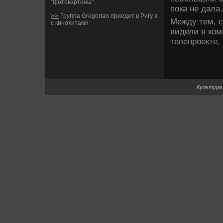
"фотокартины"
пока не дала
>>
Группа Gregorian приедет в Ригу в
Между тем, с
с кинохитами
виде­ли в ко
телепроекте,
Культура 