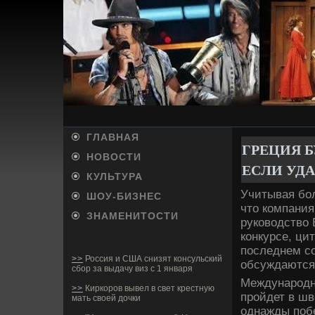
ГЛАВНАЯ
ГРЕЦИЯ Б
НОВОСТИ
ЕСЛИ УДА
КУЛЬТУРА
Учитывая бол
ШОУ-БИ­ЗНЕС
что компания
ЗНАМЕНИТОСТИ
руководство
конкурсе, ци
последнем со
>>
Россия и США снизят консульский
обсуждаются
сбор за выдачу виз с 1 января
Международн
>>
Киркоров вывел в свет крестную
пройде­т в ш
мать своей дочки
однажды побе