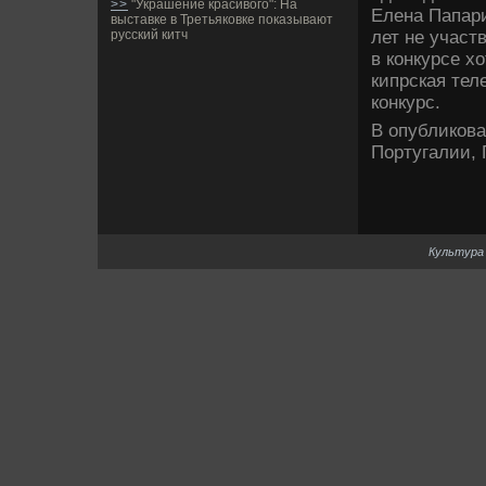
>>
"Украшение красивого": На
Елена Папари
выставке в Третьяковке показывают
лет не участ
русский китч
в конкурсе х
кипрская тел
конкурс.
В опубликова
Португалии, 
Культура 