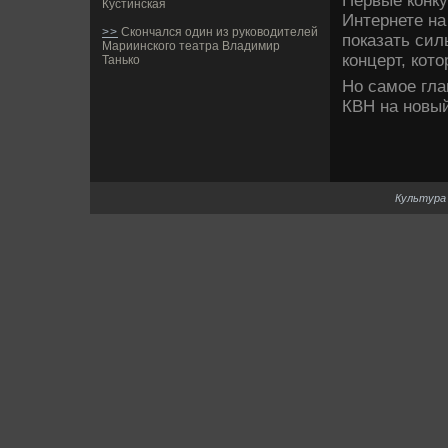
Первые конку
Кустинская
Интернете н
>>
Скончался один из руководителей
показать сил
Мариинского театра Владимир
концерт, кот
Танько
Но самое глав
КВН на новый
Культура 