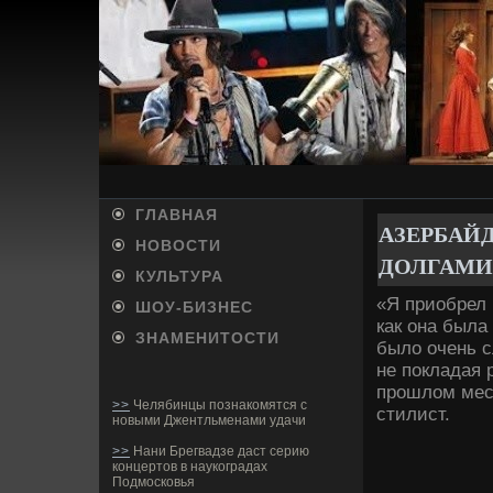
ГЛАВНАЯ
АЗЕРБАЙ
НОВОСТИ
ДОЛГАМИ
КУЛЬТУРА
«Я приобрел 
ШОУ-БИ­ЗНЕС
как она была
ЗНАМЕНИТОСТИ
было очень с
не покладая р
прошлом меся
>>
Челябинцы познакомятся с
стилист.
новыми Джентльменами удачи
>>
Нани Брегвадзе даст серию
концертов в наукоградах
Подмосковья