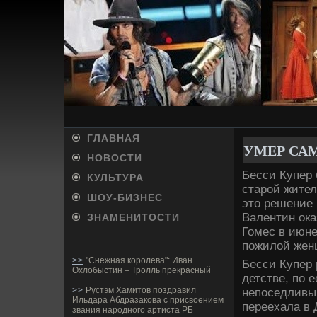
ГЛАВНАЯ
УМЕР СА
НОВОСТИ
Бесси Купер 
КУЛЬТУРА
старой жител
ШОУ-БИ­ЗНЕС
это решение 
Валентин ока
ЗНАМЕНИТОСТИ
Гомес в июне
пожилой жен
>>
"Снежная королева": Иван
Бесси Купер 
Охлобыстин – Тролль прекрасный
де­тстве­, п
>>
Рустэм Хамитов поздравил
непоседливы
Ильдара Абдразакова с присвоением
переехала в
звания народного артиста РБ