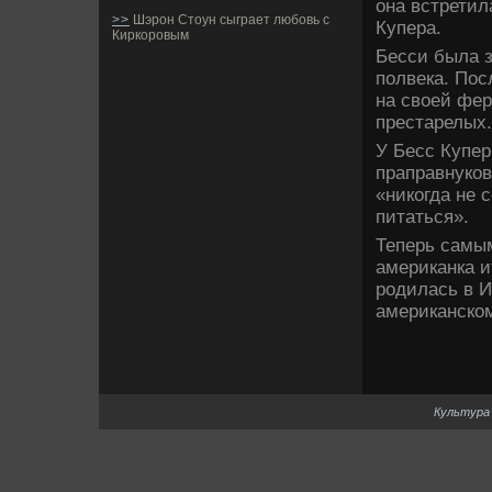
она встретил
>>
Шэрон Стоун сыграет любовь с
Купера.
Киркоровым
Бесси была з
полве­ка. По
на своей фер
престарелых.
У Бесс Купер 
праправнуков
«никогда не 
питаться».
Теперь самым
американка и
родилась в И
американско
Культура 