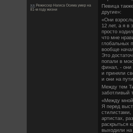
Певица также
>>
Режиссер Нагиса Осима умер на
81-м году жизни
другие»:
«Они взрослы
12 лет, а я в
просто ходил
что мне нрав
глобальных п
вообще начал
Это достаточ
попали в мою
финал, - они
и приняли св
и они на пут
Между тем Ти
заботливый т
«Между мной 
Я перед выс
стилистами, 
артистах, ра
раскрыться к
выходили на 