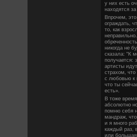
у них есть оч
находятся за
Впрочем, это
ограждать, ч
то, как взро
неправильно.
обреченность
никогда не б
сказала: "К 
получается: 
артисты идут
страхом, что
с любовью к 
что ты сейча
есть».
В тоже время
абсолютно но
помню себя н
мандраж, что
и я много ра
каждый раз, 
или большая,