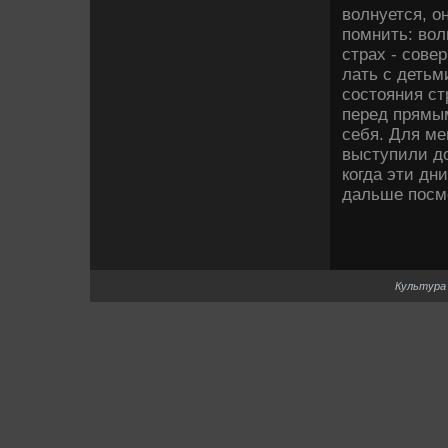
волнуется, о
помнить: вол
страх - сове­
лать с де­тьм
состояния ст
перед прямы
себя. Для ме
выступили до
когда эти дн
дальше посм
Культура 