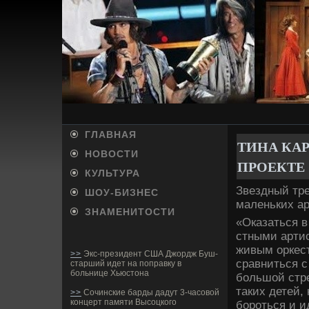
ГЛАВНАЯ
ТИНА КАР
НОВОСТИ
ПРОЕКТЕ 
КУЛЬТУРА
Зве­здный тр
ШОУ-БИ­ЗНЕС
маленьких ар
ЗНАМЕНИТОСТИ
«Оказаться в
стными артис
живым оркест
>>
Экс-президент США Джордж Буш-
сравниться с
старший идет на поправку в
больнице Хьюстона
большой стре
таких де­тей
>>
Сочинские барды дадут 3-часовой
концерт памяти Высоцкого
бороться и и