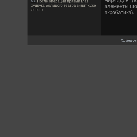
Чирлидинг (ан
>>
После операций правый глаз
элементы шоу
худрука Большого театра видит хуже
левого
акробатика).
Культура 