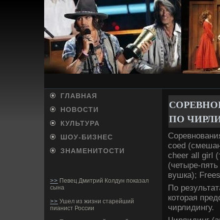
ГЛАВНАЯ
СОРЕВНО
НОВОСТИ
ПО ЧИРЛ
КУЛЬТУРА
Соревнования
ШОУ-БИ­ЗНЕС
coed (смешан
ЗНАМЕНИТОСТИ
cheer all gir
(четыре-пять 
вушка); Freest
>>
Певец Дмитрий Колдун показал
По результат
сына
которая пред
>>
Ушел из жизни старейший
чирлидингу.
пианист России