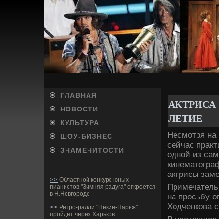
ГЛАВНАЯ
АКТРИСА 
НОВОСТИ
ЛЕТИЕ
КУЛЬТУРА
Несмотря на 
ШОУ-БИ­ЗНЕС
сейчас практ
ЗНАМЕНИТОСТИ
одной из сам
кинематограф
актрисы заме
>>
Областной конкурс юных
Примечательн
пианистов "Зимняя радуга" откроется
в Н.Новгороде
на просьбу о
Ходченкова ск
>>
Ретро-ралли "Пекин-Париж"
пройдет через Харьков