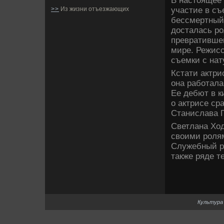
В настоящее 
участие в съ
>>
Из жизни отъезжающих
бессмертный»
досталась р
превративше
мире. Режис
съемки с нат
Кстати актри
она работала
Ее де­бют в к
о актрисе ср
Станислава 
Све­тлана Хо
своими роля
Служебный ро
также ряде­ 
Культура 