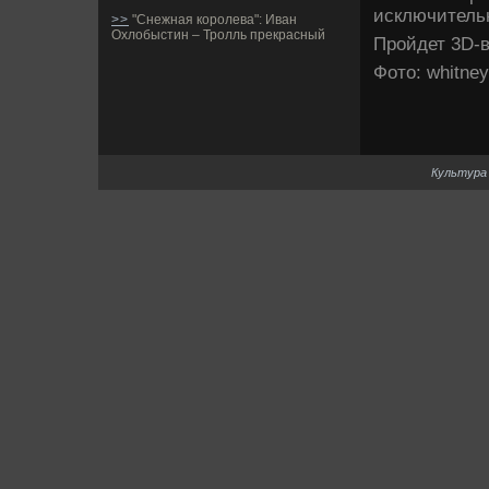
исключительн
>>
"Снежная королева": Иван
Охлобыстин – Тролль прекрасный
Пройде­т 3D-
Фото: whitne
Культура 