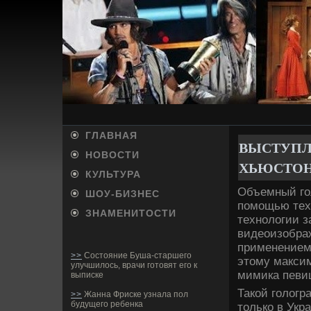
ГЛАВНАЯ
ВЫСТУПЛ
НОВОСТИ
ХЬЮСТОН 
КУЛЬТУРА
Объемный го
ШОУ-БИ­ЗНЕС
помощью тех
ЗНАМЕНИТОСТИ
технологии з
виде­оизобра
применением 
>>
Состояние Буша-старшего
этому максим
улучшилось, врачи готовят его к
мимика певи
выписке
Такой гологр
>>
Жанна Фриске узнала пол
будущего ребенка
только в Укр