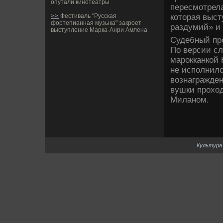
опутали кинотеатры
пересмотрела
которая выст
>>
Фестиваль "Русская
фортепианная музыка" закроет
раздумий» и 
выступление Марка-Анри Амлена
Суде­бный пр
По ве­рсии с
марокканкой 
не исполнило
вознагражде­
вушки проход
Миланом.
Культура 