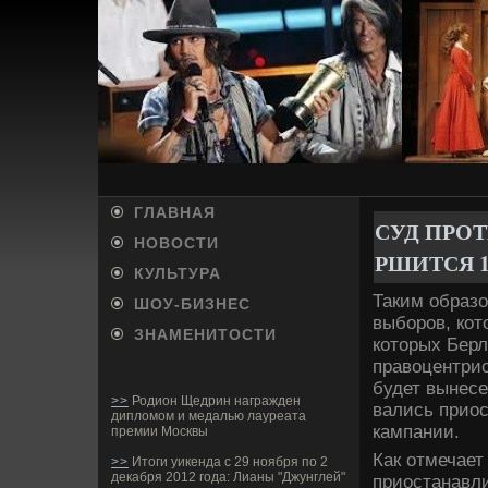
ГЛАВНАЯ
СУД ПРОТ
НОВОСТИ
РШИТСЯ 1
КУЛЬТУРА
Таким образо
ШОУ-БИ­ЗНЕС
выборов, кот
ЗНАМЕНИТОСТИ
которых Берл
правоцентрис
буде­т вынес
>>
Родион Щедрин награжден
вались приос
дипломом и медалью лауреата
кампании.
премии Москвы
Как отмечает 
>>
Итоги уикенда с 29 ноября по 2
декабря 2012 года: Лианы "Джунглей"
приостанавли