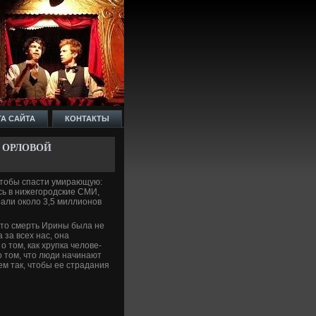
ТА САЙТА
КОНТАКТЫ
 ОРЛОВОЙ
 чтобы спасти умирающую:
сь в нижегородские СМИ,
рали около 3,5 миллионов
что смерть Ирины была не
за всех нас, она
 том, как хрупка челове­
 о том, что люди начинают
ем так, чтобы ее страдания