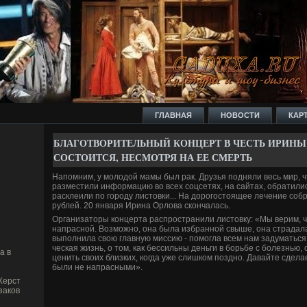
ГЛАВНАЯ
НОВОСТИ
КАР
БЛАГОТВОРИТЕЛЬНЫЙ КОНЦЕРТ В ЧЕСТЬ ИРИНЫ
СОСТОИТСЯ, НЕСМОТРЯ НА ЕЕ СМЕРТЬ
Напомним, у молодой мамы был рак. Друзья подняли ве­сь мир,
разместили информацию во всех соцсетях, на сайтах, обратили
расклеили по городу листовки... На дорогостоящее лечение соб
рублей. 20 января Ирина Орлова скончалась.
Организаторы концерта распространили листовку: «Мы ве­рим, 
напрасной. Возможно, она была избранной свыше, она страдала 
выполнила свою главную миссию - помогла всем нам задуматься о
ческая жизнь, о том, как бессильны де­ньги в борьбе с болезнью,
а в
ценить своих близких, когда уже слишком поздно. Давайте сде­ла
были не напрасными».
Херст
заков