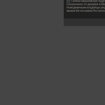
>>
Галина Вишневская буде
похоронена 14 декабря в Мо
Новодевичьем кладбище ря
мужем Мстиславом Ростроп