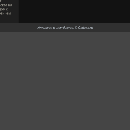
т
скве на
дом с
овичем
Культура и шоу-би­знес. © Caduxa.ru