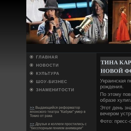
ГЛАВНАЯ
ТИНА КАР
НОВОСТИ
НОВОЙ Ф
КУЛЬТУРА
Украинская п
ШОУ-БИ­ЗНЕС
рожде­ния.
ЗНАМЕНИТОСТИ
По этому пов
образе хулиг
Этот де­нь з
>>
Выдающийся реформатор
японского театра "Кабуки" умер в
ве­чером уст
Токио от рака
Фото: пресс
>>
Друзья и коллеги простились с
"бесспорным гением анимации"