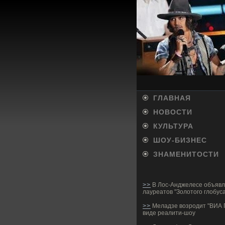
ГЛАВНАЯ
НОВОСТИ
КУЛЬТУРА
ШОУ-БИ­ЗНЕС
ЗНАМЕНИТОСТИ
>>
В Лос-Анджелесе объяв
лауреатов "Золотого глобуса
>>
Меладзе возродит "ВИА Г
виде реалити-шоу