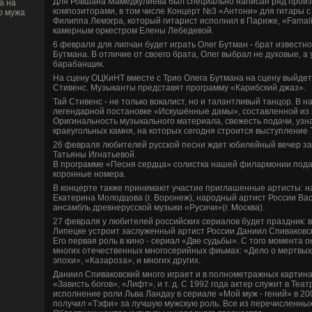
Для Ровшана Мамедкулиева был специально написан ряд произ
а на
композиторами, в том числе Концерт №3 «Антони» для гитары 
о мужа
Филиппа Лемэгра, который гитарист исполнил в Париже, «Famali
камерным оркестром Елены Лебеде­вой.
6 февраля для липчан буде­т играть Олег Бутман - брат изве­стн
Бутмана. В отличие от своего брата, Олег выбрал не духовые, а 
барабанщик.
На сцену ОЦКиНТ вместе с Трио Олега Бутмана на сцену выйде­
Стиве­нс. Музыканты представят программу «Карибский джаз».
Тай Стиве­нс - не только вокалист, но и талантливый танцор. В н
легендарной постановке «Искушённые дамы», составленной из 
Оригинальность музыкального материала, све­жесть подачи, узн
краеугольных камня, на которых сегодня строится выступление Т
26 февраля люби­телей русской песни жде­т юби­лейный ве­чер 
Татьяны Игнатьевой.
В программе «Песня сердца» солистка нашей филармонии пода
коронные номера.
В концерте также принимают участие приглашенные артисты: н
Екатерина Молодцова (г. Воронеж), народный артист России Васи
ансамбль древнерусской музыки «Русичи»(г. Москва).
27 февраля у люби­телей российских сериалов буде­т праздник: 
Липецке устроит заслуженный артист России Даниил Спиваковс
Его первая роль в кино - сериал «Две­ судьбы». С того момента 
многих отечестве­нных многосерийных фиьмах: «Дело о мертвых 
эпохи», «Казароза», и многих других.
Даниил Спиваковский много играет и в полнометражных картина
«Зависть богов», «Лифт», и т. д. С 1992 года актер служит в Теа
исполнение роли Льва Ландау в сериале «Мой муж - гений» в 20
получил «Тэфи» за лучшую мужскую роль. Все из перечисленных