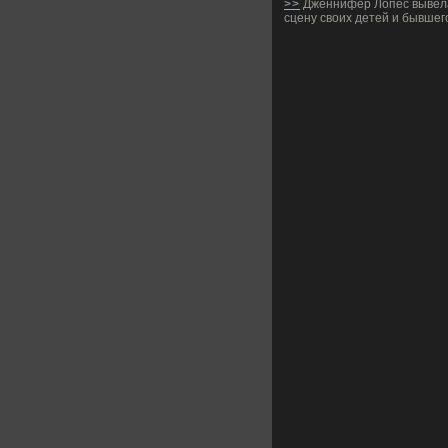
>>
Дженнифер Лопес вывел
сцену своих детей и бывшег