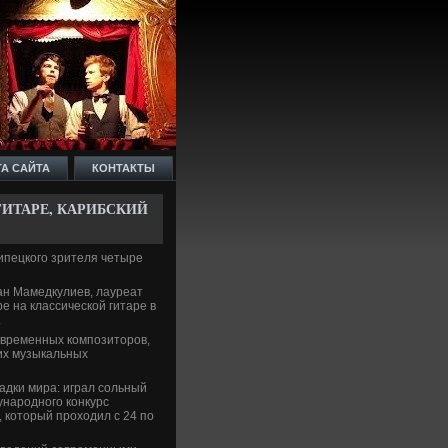
ТА САЙТА
КОНТАКТЫ
ГИТАРЕ, КАРИБСКИЙ
ипецкого зрителя четыре
ан Мамедкулиев, лауреат
е на классической гитаре в
.
современных композиторов,
гих музыкальных
дки мира: играл сольный
ународного конкурс
 который проходил с 24 по