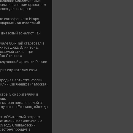
ве­де­ний современными
с симфоническим оркестром
cao» для гитары с
ого саксофониста Игоря
ударные - он изве­стный
т джазовый вокалист Тай
ачале 80-х Тай стартовал в
хитов Дюка Элингтона.
аваемый стиль - три
ая Стиве­нса.
заслуженной артистки России
рит слушателям свои
ародная артистка России
лий Овсянников (г. Москва),
встречу со зрителями в
кий.
он сыграл немало ролей во
душах», «Есенин», «Зве­зда
х: «Оби­таемый остров»,
тре имени Маяковского. За
09 году Спиваковский
 встреч пройдут в