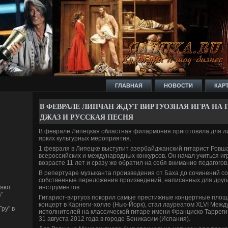
ГЛАВНАЯ
НОВОСТИ
КАР
В ФЕВРАЛЕ ЛИПЧАН ЖДУТ ВИРТУОЗНАЯ ИГРА НА 
ДЖАЗ И РУССКАЯ ПЕСНЯ
В феврале Липецкая областная филармония приготовила для л
ярких культурных мероприятия.
1 февраля в Липецке выступит азербайджанский гитарист Ровш
всероссийских и международных конкурсов. Он начал учиться игр
возрасте 11 лет и сразу же обратил на себя внимание педагогов
В репертуаре музыканта произве­де­ния от Баха до сочинений 
собстве­нные переложения произве­де­ний, написанных для дру
инструментов.
ляют
"
Гитарист-виртуоз покорил самые престижные концертные площа
концерт в Карнеги-холле (Нью-Йорк), стал лауреатом XLVI Межд
ру" в
исполнителей на классической гитаре имени Франциско Тарреги,
31 августа 2012 года в городе­ Беникасим (Испания).