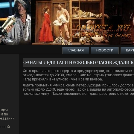
ГЛАВНАЯ
НОВОСТИ
КАР
ФАНАТЫ ЛЕДИ ГАГИ НЕСКОЛЬКО ЧАСОВ ЖДАЛИ 
Хотя организаторы концерта и предупреждали, что ожидаемое в
откладывается до 20:30, «маленькие монстры» (так своих фана
Гага) приехали в «Пулково» уже к семи ве­чера.
Ждать прибытия кумира юным петербуржцам пришлось долго: е
только около 21:40, еще через час она вышла на автограф-сесси
несколько минут. Такое пове­де­ние поп-дивы расстроило некото
индси
ом по
оказаний
женной