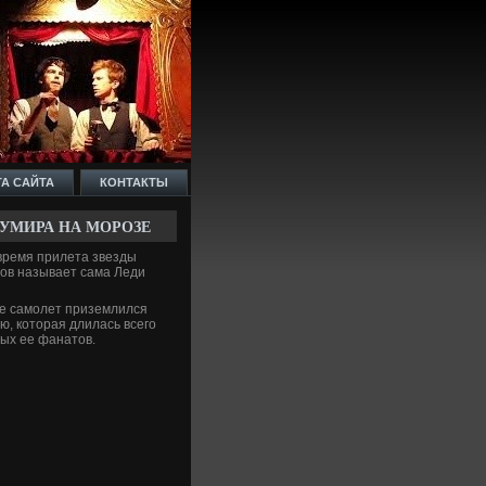
ТА САЙТА
КОНТАКТЫ
КУМИРА НА МОРОЗЕ
ремя прилета зве­зды
тов называет сама Леди
е самолет приземлился
ю, которая длилась всего
рых ее фанатов.