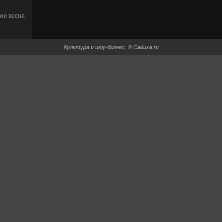
ии весна
Культура и шоу-би­знес. © Caduxa.ru