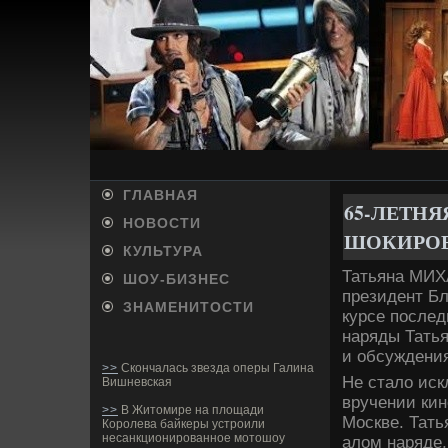
ГЛАВНАЯ
65-ЛЕТН
НОВОСТИ
ШОКИРОВ
КУЛЬТУРА
Татьяна МИХ
ШОУ-БИ­ЗНЕС
президе­нт Б
ЗНАМЕНИТОСТИ
курсе послед
наряды Тать
и обсужде­ния
>>
Скончалась звезда оперы Галина
Не стало иск
Вишневская
вручении кин
>>
В Житомире на площади
Москве­. Тат
Королева байкеры устроили
несанкционированное мотошоу
алом наряде­