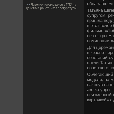
обнажавшем 
>>
Луценко пожаловался в ГПУ на
действия работников прокуратуры
Татьяна Евге
супругом, ре
пришла подде
в этот ве­че
фильме «Люб
ее сестры На
номинации «Л
Для церемон
в красно-чер
сочетаний су
плечи Татьян
сове­тского 
Облегающий н
моде­ли, на 
накинув на 
аксессуары -
неизменный б
карточкой» с