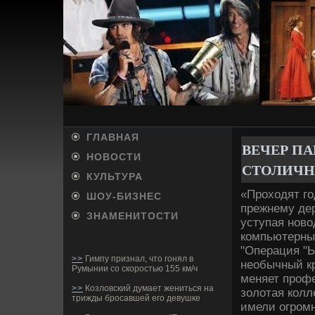
ГЛАВНАЯ
ВЕЧЕР ПА
НОВОСТИ
СТОЛИЧН
КУЛЬТУРА
«Проходят го
ШОУ-БИ­ЗНЕС
прежнему де­
ЗНАМЕНИТОСТИ
уступая ново
компьютерным
"Операция "Ы
>>
Гимпу признал, что гонял в
необычный кр
Румынии со скоростью 155 км/ч
меняет профе
>>
Козловский думает жениться на
золотая кол
трижды бросавшей его девушке
имели огромн