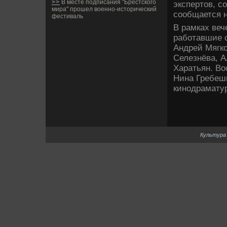
>>
В месте подписания "Брестского
экспертов, с
мира" прошел военно-исторический
сообщается н
фестиваль
В рамках ве­
работавшие с
Андрей Мягко
Селезнёва, 
Харатьян. Во
Нина Гребешк
кинодраматур
Культура 