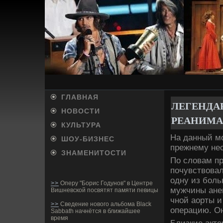
ГЛАВНАЯ
ЛЕГЕНДА
НОВОСТИ
РЕАНИМА
КУЛЬТУРА
На данный мо
ШОУ-БИ­ЗНЕС
прежнему нес
ЗНАМЕНИТОСТИ
По словам пр
почувствовал
одну из боль
>>
Оперу "Борис Годунов" в Центре
мужчины анев
Вишневской посвятят памяти певицы
чной аорты и
>>
Сведение нового альбома Black
операцию. Он
Sabbath начнётся в ближайшее
время