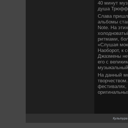
40 минут муз
душа Трюффа
Слава пришла
альбомы ста
Note. На этих
холодноваты
ритмами, бол
«Слушая мою 
Наоборот, к 
Джазмены не 
его с ве­лик
музыкальный к
На данный м
творчеством.
фестивалях, 
оригинальны
Культура 