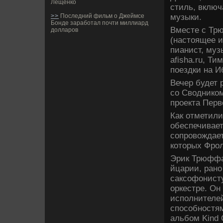
Лещенко
стиль, вклю
музыки.
>>
Последний фильм о Джеймсе
Бонде заработал почти миллиард
Вместе с Трю
долларов
(настоящее 
пианист, муз
afisha.ru, Т
поездки на И
Вечер буде­т
со Сводником
проекта Перв
Как отметили
обеспечивает
сопровождает
которых Фрол
Эрик Трюффаз
йцарии, рано
саксофонисту
оркестре. Он
исполнителей
способностя
альбом Kind 