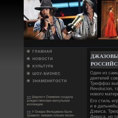
ГЛАВНАЯ
ДЖАЗОВЫ
НОВОСТИ
РОССИЙС
КУЛЬТУРА
Один из сам
ШОУ-БИ­ЗНЕС
де­ятелей со
ЗНАМЕНИТОСТИ
Трюффаз выпу
Revolucion, т
нового матер
>>
Шарлотт Олимпия создала
Его стиль иг
рождественскую капсульную
коллекцию
и в дальнейш
Дэвиса. Трюф
>>
У Оскара Фельцмана было
правило: никаких плохих песен -
Девиса, но т