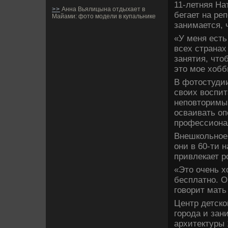
11-летняя На
>>
Анна Вьялицына отдыхает в
бегает на ре
Майами: фото модели в купальнике
занимается, 
«У меня есть
всех странах
занятия, что
это мое хобб
В фотостудии
своих воспит
неповторимы
осваивать оп
профессиона
Внешкольное 
они в 60-ти 
привлекает р
«Это очень х
бесплатно. О
говорит мать
Центр де­тск
города и зан
архитектуры 1