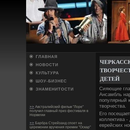
ГЛАВНАЯ
ЧЕРКАСС
НОВОСТИ
ТВОРЧЕС
КУЛЬТУРА
ДЕ­ТЕЙ
ШОУ-БИ­ЗНЕС
Сияющие глаз
ЗНАМЕНИТОСТИ
Ансамбль нар
популярный к
творчества.
>>
Австралийский фильм "Лоре"
получил главный приз фестиваля в
Его посещает
Норвегии
коллектива -
>>
Барбра Стрейзанд споет на
еврейских но
церемонии вручения премии "Оскар"