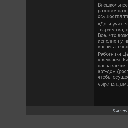
Внешкольное 
разному назы
осуществлять
«Дети учатся
творчества, 
Все, что воз
исполнен у н
воспитательн
Работники Це
временем. Ка
направления 
арт-дом (рос
чтобы осущес
//Ирина Цым
Культура 