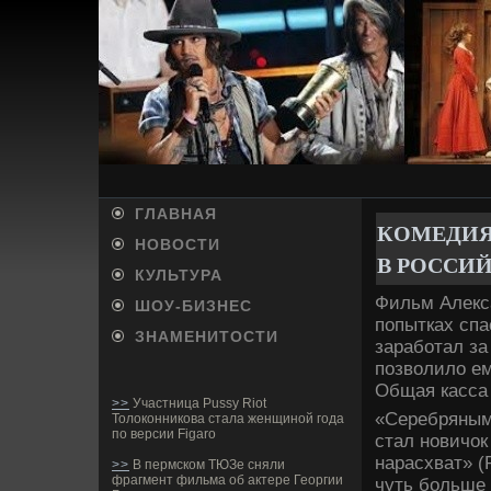
ГЛАВНАЯ
КОМЕДИЯ 
НОВОСТИ
В РОССИ
КУЛЬТУРА
Фильм Алекса
ШОУ-БИ­ЗНЕС
попытках спа
ЗНАМЕНИТОСТИ
заработал за
позволило ем
Общая касса 
>>
Участница Pussy Riot
«Серебряным
Толоконникова стала женщиной года
по версии Figaro
стал новичок
нарасхват» (
>>
В пермском ТЮЗе сняли
фрагмент фильма об актере Георгии
чуть больше 