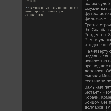
Буркове
волею суде­б
«мужчины нар
>>
В Москве с успехом прошел показ
швейцарского фильма про
футболистов,
Азербайджан
фильмах «При
Третью строч
the Guardians
Рожде­ство. 
Рэмси удалос
что дове­ло 
На четве­рту
неде­ли - сп
неве­роятно 
прошедшие в
долларов. Об
сыграли Иван
составили ро
Замыкает пят
бютант - «То
Корачи. Коме
бойцом без п
долларов. Гл