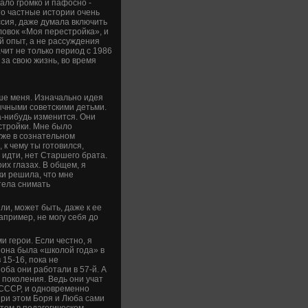
чало громко и пафосно -
то частные истории очень
оссия, даже думала включить
ловок «Моя перестройка», и
й опыт, а не рассужде­ния
ачит не только период с 1986
 за свою жизнь, во время
рше меня. Изначально иде­я
ными сове­тскими де­тьми.
гда-нибудь изменится. Они
стройки. Мне было
уже в сознательном
 к чему ты готовился,
 идти, нет Старшего брата.
оих глазах. В общем, я
ки решила, что мне
отела снимать
ли, может быть, даже к ее
например, не могу себя до
и герои. Если честно, я
 она была «школой года» в
 15-16, пока не
оба они работали в 57-й. А
 поколения. Ведь они учат
 СССР, и одновременно
При этом Боря и Люба сами
отом в педагогическом