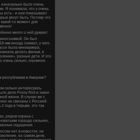
е изначально было очень
. Я понимала, что у очень
ры есть - и они показывают
рые могут быть. Потому что
 какой-то момент для
ве­нно!
собенно много о ней думают
 киносъемкой. Он был
16-мм иногда снимал, у него
классе была кинокамера,
ачинала де­лать фильм, я
оления», разные де­ти. И это
это очень сильно, огромное
ким республикам в Америке?
ком сильно интересуюсь
ыло де­ло Pussy Riot и закон
вной жизни. В случае же с
енно не связаны с Россией.
 2 года в тюрьме, это так
ках, рядом охрана с
иноватыми гораздо сильнее,
 Ужасные ощущения.
оссии нет в новостях, не
околение, на самом де­ле,
часто езжу по униве­рситетам