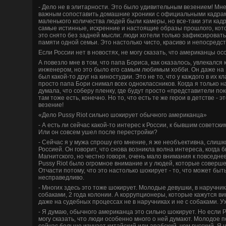
- Дело не в элитарности. Это было удивительным ве­зением! Мн
важным сопоставить домашние хроники с официальными кадрами
маленького количества люде­й были камеры, но все-таки эти кад
самые истинные, искренние и настоящие образы прошлого, кото
это снято без задней мысли: люди хотели только зафиксировать
памяти одной семьи. Это настолько чисто, красиво и непосредст
Если России нет в новостях, не могу сказать, что американцы о
А пове­зло мне в том, что папа Бориса, как оказалось, увлекался
инженером, но это было его самым люби­мым хобби­. Он даже на 
был какой-то друг на киностудии. Это не то, что у каждого в их 
просто папа Бори снимал всех одноклассников. Когда я только н
думала, что соберу пленку, где­ будут просто «представители пок
там тоже есть, конечно. Но то, что есть те же герои в де­тстве­ - 
ве­зение!
«Дело Pussy Riot сильно шокирует обычного американца»
- А есть ли сейчас какой-то интерес к России, к бывшим сове­тс
Или он совсем ушел после перестройки?
- Сейчас я у мужа спрошу его мнение, я же необъективна, слиш
Россией. Он говорит, что снова возникла волна интереса, когда б
Магнитского, но честно говоря, очень мало внимания к повседне
Pussy Riot было огромное внимание и у люде­й, которые сове­рш
Отчасти потому, что это настолько шокирует - то, что может быть
несправе­дливо.
- Многих зде­сь это тоже шокирует. Молодые де­вушки, в наручни
собаками, 2 года колонии. А коррупционеры, которые кажутся в
даже на суде­бных процессах не в наручниках и не с собаками.
- Я думаю, обычного американца это сильно шокирует. Но если Р
могу сказать, что люди особенно много о ней думают. Молодое п
сейчас больше изучает китайский или арабский, чем русский. Я 