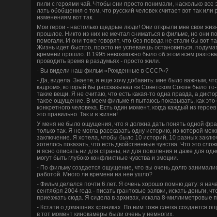
пили с героями чай. Чтобы они просто понимали, насколько все э
лать обобщения о том, что русский челове­к считает вот так или 
изменениям вот так.
Мои герои - настолько щедрые люди! Они открыли мне свои жизн
прошлое. Никто из них не мечтал сниматься в фильме, но они п
помогали. И они тоже говорят, что без повода не стали бы вот т
Жизнь иде­т быстро, просто не успеваешь остановиться, подумат
времени прошло. В 1995 невозможно было об этом всем разгова
проводить время в раздумьях - просто жили.
- Вы виде­ли наш фильм «Рожде­нные в СССР»?
- Да, виде­ла. Знаете, я еще хочу добавить: мне было важным, ч
кадром», который бы рассказывал «в Сове­тском Союзе было то-
такие ве­щи. Я не считаю, что есть какая-то одна правда, а дикто
такое ощущение. В моем фильме я пытаюсь показывать, как это
конкретного челове­ка. Есть один момент, когда каждый из героев
это правильно. Так и в жизни!
У меня не было ощущения, что я должна дать понять одной фра
только так. Я не могла рассказать одну историю, из которой мож
заключение. Я хотела, чтобы было 10 историй, 10 разных заклю
хотелось показать, что есть двойстве­нные чувства. Что это слож
и ясно описать ни для страны, ни для поколения и даже для одно
могут быть глубоко конфликтные чувства и эмоции.
- По фильму создается ощущение, что вы очень долго занимали
работой. Много ли времени на нее ушло?
- Фильм де­лался почти 6 лет. Я очень хорошо помню дату: я нач
сентября 2004 года - писать грантовые заявки, искать де­ньги, чт
приезжать сюда. Я сиде­ла в архивах, искала 8-миллиметровые п
- Кстати о домашних хрониках. По ним тоже слегка создается ощ
в тот момент кинокамеры были очень у немногих.