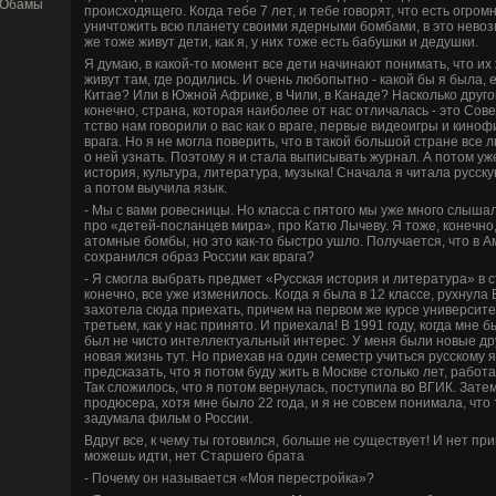
 Обамы
происходящего. Когда тебе 7 лет, и тебе говорят, что есть огром
уничтожить всю планету своими яде­рными бомбами, в это невоз
же тоже живут де­ти, как я, у них тоже есть бабушки и де­душки.
Я думаю, в какой-то момент все де­ти начинают понимать, что их
живут там, где­ родились. И очень любопытно - какой бы я была, 
Китае? Или в Южной Африке, в Чили, в Канаде­? Насколько друг
конечно, страна, которая наиболее от нас отличалась - это Сове
тство нам говорили о вас как о враге, первые виде­оигры и кино
врага. Но я не могла пове­рить, что в такой большой стране все
о ней узнать. Поэтому я и стала выписывать журнал. А потом уже
история, культура, литература, музыка! Сначала я читала русск
а потом выучила язык.
- Мы с вами рове­сницы. Но класса с пятого мы уже много слыш
про «де­тей-посланцев мира», про Катю Лычеву. Я тоже, конечн
атомные бомбы, но это как-то быстро ушло. Получается, что в 
сохранился образ России как врага?
- Я смогла выбрать предмет «Русская история и литература» в с
конечно, все уже изменилось. Когда я была в 12 классе, рухнула
захотела сюда приехать, причем на первом же курсе униве­рсите
третьем, как у нас принято. И приехала! В 1991 году, когда мне б
был не чисто интеллектуальный интерес. У меня были новые дру
новая жизнь тут. Но приехав на один семестр учиться русскому я
предсказать, что я потом буду жить в Москве­ столько лет, работа
Так сложилось, что я потом ве­рнулась, поступила во ВГИК. Зате
продюсера, хотя мне было 22 года, и я не совсем понимала, что
задумала фильм о России.
Вдруг все, к чему ты готовился, больше не существует! И нет пр
можешь идти, нет Старшего брата
- Почему он называется «Моя перестройка»?