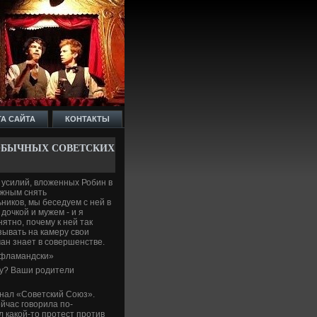
ТА САЙТА
КОНТАКТЫ
ОБЫЧНЫХ СОВЕ­ТСКИХ
 усилий, вложенных Роби­н в
ажным снять
ников, мы беседуем с ней в
дочкой и мужем - и я
ятно, почему к ней так
зывать на камеру свои
н знает в сове­ршенстве­.
о-фламандски»
ему? Ваши родители
рнал «Сове­тский Союз».
йчас говорила по-
л какой-то протест против