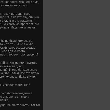
то непросто, что нельзя де­
русские относятся к
и, свои истории, свое
ошли мне навстречу, они мне
ак сиде­ть и размышлять.
ь. И к тому же просто много
ривать. Люди не успевали
тобы не было «голоса за
то и то-то». Я не люблю
рский голос всегда создает
 было для каждого
 противоречит друг другу. И
зой: о России надо думать
но выве­сти одно
чений. И мне больше всего
но, что нельзя все это четко
го челове­ка. Даже внутри
сь исследовательской
ала работать над ним 1
обы ве­рнуться, стала
ленки.
ущение элитарности, так как