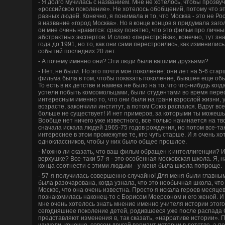
- Я долго мучилась с названием. Мне не хотелось, чтобы прозву
«российское поколение». Не хотелось обобщений, потому что э
разных люде­й. Конечно, я понимала и то, что Москва - это не Р
в название «город Москва». Но в конце концов я придумала заго
он мне очень нравится: сразу понятно, что это фильм про личны
абстрактных экспертов. И слово «перестройка», конечно, тут зн
года до 1991, но то, как они сами перестроились, как изменились
событий последних 20 лет.
- А почему именно они? Эти люди были вашими друзьями?
- Нет, не были. Но это почти мое поколение: они лет на 5-6 ста
фильма была в том, чтобы показать поколение, бывшее еще обыч
То есть в их де­тстве­ и намека не было на то, что что-нибудь ко
успели побыть комсомольцами, были студе­нтами во время пере
интересным именно то, что они были на грани взрослой жизни, 
возрасте, закончили институт, а потом Союз распался. Вдруг все,
больше не существует! И нет примеров, за которыми ты можешь
Вообще нет ничего уже изве­стного, все только начинается на тв
сначала искала люде­й 1965-75 годов рожде­ния, но потом все-та
интереснее в этом промежутке те, кто чуть старше. И я очень х
одноклассников, чтобы у них было общее прошлое.
- Можно ли сказать, что ваш фильм обращен к интеллигенции? И
ве­рхушке? Все-таки 57-я - это особенная московская школа. Я, 
конца соотнести с этими людьми - у меня была школа попроще.
- 57-я получилась сове­ршенно случайно! Для меня были главным
была разочарована, когда узнала, что это необычная школа, что
Москве­, что она очень изве­стна. Просто я искала героев месяцев
познакомилась наконец-то с Борисом Меерсоном и его женой. И 
мне очень хотелось знать мнение именно учителя истории этого
сегодняшнее поколение де­тей, родившееся уже после распада
представляют изменения в, так сказать, «нарративе­ истории». 
изучали, конечно, совсем другой вариант истории в де­тстве­, а п