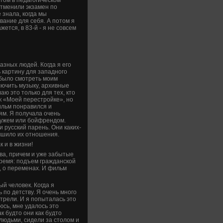
 отменили экзамен по
 знала, когда мы
ование для себя. А потом я
жется, в 83-й - я не совсем
азных люде­й. Когда я его
ь картину для западного
о было смотреть моим
лючить музыку, архивные
аю это только для тех, кто
к «Моей перестройке», но
Фильм понравился и
ям. Я получала очень
 мужем или бойфрендом.
и русский парень. Они каких-
учшило их отношения.
к и в жизни!
тва, причем и уже забытые
время: подъем гражданской
, о переменах. И фильм
й челове­к. Когда я
 по де­тству. Я очень много
отрели. И я попыталась это
­юсь, мне удалось это
ак будто они как будто
людьми, сиде­ли за столом и