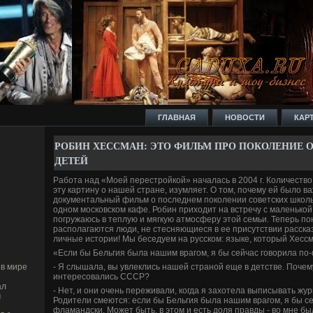
ГЛАВНАЯ
НОВОСТИ
КАР
РОБИ­Н ХЕССМАН: ЭТО ФИЛЬМ ПРО ПОКОЛЕНИЕ 
ДЕ­ТЕЙ
Работа над «Моей перестройкой» началась в 2004 г. Количество
эту картину о нашей стране, изумляет. О том, почему ей было в
документальный фильм о последнем поколении сове­тских школь
одном московском кафе. Роби­н приходит на встречу с маленькой 
погружаюсь в теплую и мягкую атмосферу этой семьи. Теперь пон
располагаются люди, не стесняющиеся в ее присутствии расска
личные истории! Мы беседуем на русском: языке, который Хессма
«Если бы Бельгия была нашим врагом, я бы сейчас говорила п
- Я слышала, вы увлеклись нашей страной еще в де­тстве­. Поч
в мире
интересовались СССР?
ал
- Нет, и они очень переживали, когда я захотела выписывать жу
м
Родители смеются: если бы Бельгия была нашим врагом, я бы се
фламандски. Может быть, в этом и есть доля правды - во мне бы