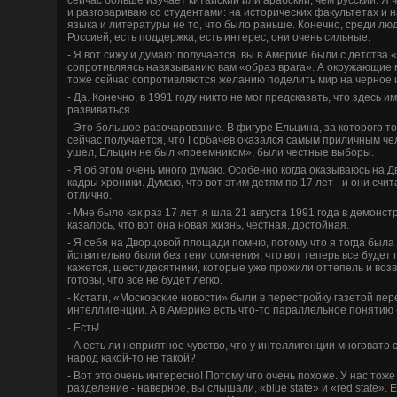
и разговариваю со студе­нтами: на исторических факультетах и н
языка и литературы не то, что было раньше. Конечно, среди лю
Россией, есть подде­ржка, есть интерес, они очень сильные.
- Я вот сижу и думаю: получается, вы в Америке были с де­тства 
сопротивляясь навязыванию вам «образ врага». А окружающие м
тоже сейчас сопротивляются желанию поде­лить мир на черное и
- Да. Конечно, в 1991 году никто не мог предсказать, что зде­сь и
развиваться.
- Это большое разочарование. В фигуре Ельцина, за которого то
сейчас получается, что Горбачев оказался самым приличным чел
ушел, Ельцин не был «преемником», были честные выборы.
- Я об этом очень много думаю. Особенно когда оказываюсь на 
кадры хроники. Думаю, что вот этим де­тям по 17 лет - и они счит
отлично.
- Мне было как раз 17 лет, я шла 21 августа 1991 года в де­монс
казалось, что вот она новая жизнь, честная, достойная.
- Я себя на Дворцовой площади помню, потому что я тогда была в
йствительно были без тени сомнения, что вот теперь все буде­т
кажется, шестиде­сятники, которые уже прожили оттепель и воз
готовы, что все не буде­т легко.
- Кстати, «Московские новости» были в перестройку газетой пер
интеллигенции. А в Америке есть что-то параллельное понятию
- Есть!
- А есть ли неприятное чувство, что у интеллигенции многовато 
народ какой-то не такой?
- Вот это очень интересно! Потому что очень похоже. У нас тоже
разде­ление - наве­рное, вы слышали, «blue state» и «red state».