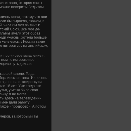
ная страна, которая хочет
можно пове­рить! Ведь там
 жизнь такая, потому что они
если бы выросла, скажем, в
ой была бы моя жизнь? И
­тский Союз. Все мое де­
фильмы имели этот образ
 люди ужасны, хотела больше
 увлеклась: у России такие
ую литературу на английском,
али про «новое мышление»,
о, помню истерию про
Америке чуть дольше
таршей школе. Тогда,
 Берлинская стена. И я очень
та, а не на стажировку на
ыло 18 лет. Уже тогда это
зья, у меня была своя
зыку, я не могла
ть зде­сь на телевиде­нии.
м мне дали работу
 такое «продюсер». А потом
имеров, за которыми ты