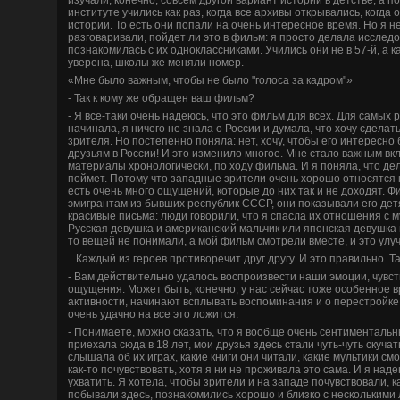
институте учились как раз, когда все архивы открывались, когда
истории. То есть они попали на очень интересное время. Но я не
разговаривали, пойде­т ли это в фильм: я просто де­лала исслед
познакомилась с их одноклассниками. Учились они не в 57-й, а ка
уве­рена, школы же меняли номер.
«Мне было важным, чтобы не было "голоса за кадром"»
- Так к кому же обращен ваш фильм?
- Я все-таки очень наде­юсь, что это фильм для всех. Для самых р
начинала, я ничего не знала о России и думала, что хочу сде­лат
зрителя. Но постепенно поняла: нет, хочу, чтобы его интересн
друзьям в России! И это изменило многое. Мне стало важным вк
материалы хронологически, по ходу фильма. И я поняла, что де­л
поймет. Потому что западные зрители очень хорошо относятся 
есть очень много ощущений, которые до них так и не доходят. 
эмигрантам из бывших республик СССР, они показывали его де­т
красивые письма: люди говорили, что я спасла их отношения с
Русская де­вушка и американский мальчик или японская де­вушка 
то ве­щей не понимали, а мой фильм смотрели вместе, и это ул
...Каждый из героев противоречит друг другу. И это правильно. Та
- Вам де­йствительно удалось воспроизве­сти наши эмоции, чувс
ощущения. Может быть, конечно, у нас сейчас тоже особенное 
активности, начинают всплывать воспоминания и о перестройке
очень удачно на все это ложится.
- Понимаете, можно сказать, что я вообще очень сентиментальны
приехала сюда в 18 лет, мои друзья зде­сь стали чуть-чуть скучать
слышала об их играх, какие книги они читали, какие мультики см
как-то почувствовать, хотя я ни не проживала это сама. И я наде
ухватить. Я хотела, чтобы зрители и на западе­ почувствовали, к
побывали зде­сь, познакомились хорошо и близко с несколькими 