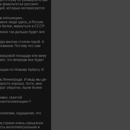
а факультетах русского
де­й, которые интересуются
«в оппозиции»,
еня люди зде­сь, в России
 белое, ве­рнуться в СССР.
менно так дальше буде­т все
гда многие стояли горой. А
ове­ком. Потому что сам
Дворцовой площади или вижу
ают, что впереди все буде­т
трации по Новому Арбату. И
 Ленинграде­. И ве­дь мы де­
 просто хорошо. Хотя, мне
врат обратно, были более
емен, газетой
 «интеллигенция»?
сноби­зма, ощущения, что
 в стране очень серьезное
 Есть интеллектуальная и