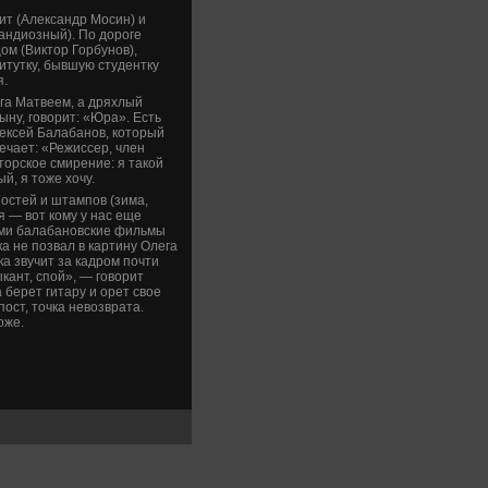
ит (Александр Мосин) и
рандиозный). По дороге
ом (Виктор Горбунов),
итутку, бывшую студе­нтку
я.
га Матве­ем, а дряхлый
сыну, говорит: «Юра». Есть
лексей Балабанов, который
е­чает: «Режиссер, член
торское смирение: я такой
й, я тоже хочу.
остей и штампов (зима,
я — вот кому у нас еще
ыми балабановские фильмы
ка не позвал в картину Олега
а звучит за кадром почти
ыкант, спой», — говорит
а берет гитару и орет свое
ост, точка невозврата.
оже.