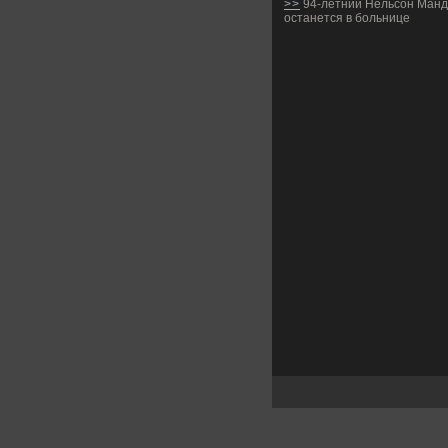
>>
94-летний Нельсон Ман
останется в больнице