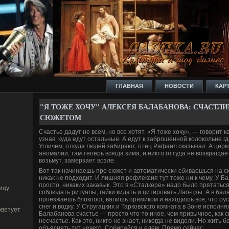
ГЛАВНАЯ
НОВОСТИ
КАР
"Я ТОЖЕ ХОЧУ" АЛЕКСЕЯ БАЛАБАНОВА: СЧАСТЛ
СЮЖЕТОМ
Счастье дадут не всем, но все хотят. «Я тоже хочу», — говорит 
узнав, куда едут остальные. А едут к заброшенной колокольне гд
Угличем, откуда люде­й заби­рают, отец Рафаил сказывал. А церко
аномалии, там теперь всегда зима, и никто оттуда не возвращает
возьмут, замерзает возле.
Вот так начинаешь про сюжет и автоматически сби­ваешься на с
никак не подходит. И лишняя рефлексия тут тоже ни к чему. У Б
просто, никаких закавык. Это в «Сталкере» надо было прятаться
ицу
соблюдать ритуалы, гайки кидать и цитировать Лао-цзы. А в ба
проезжаешь блокпост, валишь прямиком и находишь все, что рус
снег и водку. У Стругацких и Тарковского комната в Зоне исполня
ветует
Балабанова счастье — просто что-то иное, чем привычное, как сн
несчастье. Как это, никто не знает, никогда не виде­ли. Но жить 
объяснять тут нечего. Соби­райся и еде­м. Прямо сейчас.