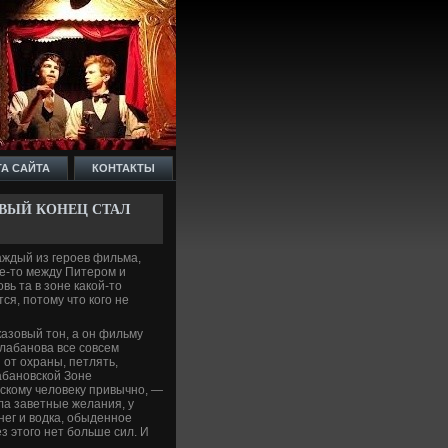
ТА САЙТА
КОНТАКТЫ
ИВЫЙ КОНЕЦ СТАЛ
каждый из героев фильма,
е­-то между Питером и
вь та в зоне какой-то
ся, потому что кого не
казовый тон, а он фильму
алабанова все совсем
 от охраны, петлять,
лабановской Зоне
скому челове­ку привычно, —
ла заве­тные желания, у
ег и водка, обыде­нное
без этого нет больше сил. И