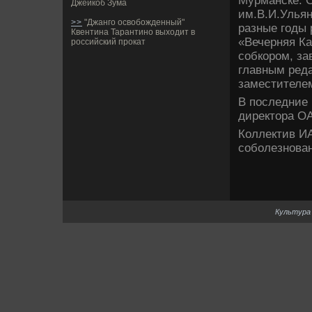
Мурманске. О
Джейкоб Зума
им.В.И.Ульян
>>
"Джанго освобожденный"
разные годы 
Квентина Тарантино выходит в
«Вечерняя Ка
российский прокат
собкором, з
главным реда
заместителем
В последние 
директора ОА
Коллектив И
соболезнова
Культура 