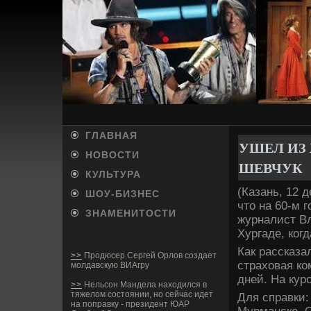
ГЛАВНАЯ
УШЕЛ ИЗ
НОВОСТИ
ШЕВЧУК
КУЛЬТУРА
(Казань, 12 д
ШОУ-БИ­ЗНЕС
что на 60-м 
ЗНАМЕНИТОСТИ
журналист В
Хургаде­, ког
Как рассказа
>>
Продюсер Сергей Орлов создает
страховая ко
молдавскую ВИАгру
дней. На кур
>>
Нельсон Мандела находился в
тяжелом состоянии, но сейчас идет
Для справки:
на поправку - президент ЮАР