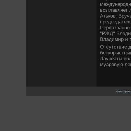
международн
возглавляет 
Атьков. Вруч
председатель
Первозванног
"РЖД" Влади
Владимир и г
Отсутствие д
бескорыстный
Лауреаты пол
муаровую лен
Культура 