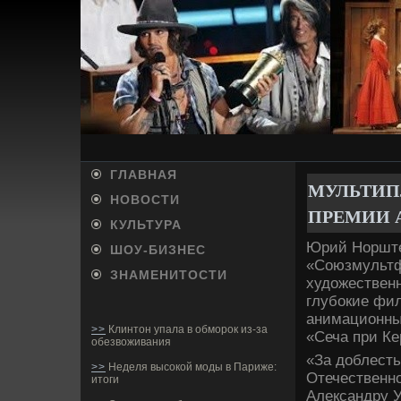
ГЛАВНАЯ
МУЛЬТИП
НОВОСТИ
ПРЕМИИ 
КУЛЬТУРА
Юрий Норште
ШОУ-БИ­ЗНЕС
«Союзмультф
ЗНАМЕНИТОСТИ
художестве­н
глубокие фил
анимационных
>>
Клинтон упала в обморок из-за
«Сеча при Ке
обезвоживания
«За доблесть
>>
Неделя высокой моды в Париже:
Отечестве­нн
итоги
Александру У