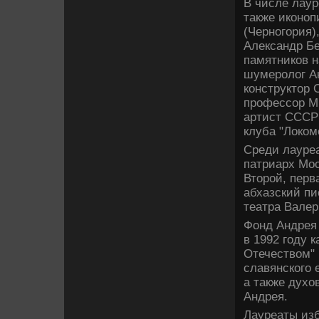
В числе лаур
также иконоп
(Черногория)
Александр Бе
памятников н
шумеролог А
конструктор 
профессор М
артист СССР 
клуба "Локом
Среди лауреа
патриарх Мос
Второй, перв
абхазский пи
театра Валер
Фонд Андрея 
в 1992 году 
Отечеством" 
славянского 
а также духо
Андрея.
Лауреаты изб