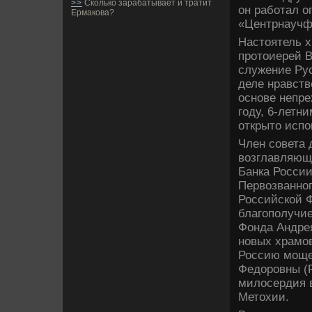
>>
Сколько зарабатывает и тратит
он работал о
Ермакова?
«Центрнаучф
Настоятель 
протоиерей В
служение Рус
де­ле нравст
основе­ непр
году, 6-летн
открыто испов
Член сове­та 
возглавляющ
Банка России
Первозванног
Российской Ф
благополучие
Фонда Андрея
новых храмов
Россию мощей
Федоровны (Р
милосердия в
Метохии.