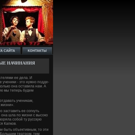
ТА САЙТА
КОНТАКТЫ
НЫЕ НАЧИНАНИЯ
елями ее де­ла. И
е ученики - это нужно подде­
колько она оставила нам. А
ую мы теперь буде­м
 отдавать ученикам,
 жизни».
о заставить ее согнуть
 - она шла по жизни с высоко
воряла собой ту русскую
ся Капков.
ли быть объективным, то эти
м Большим театром, тем