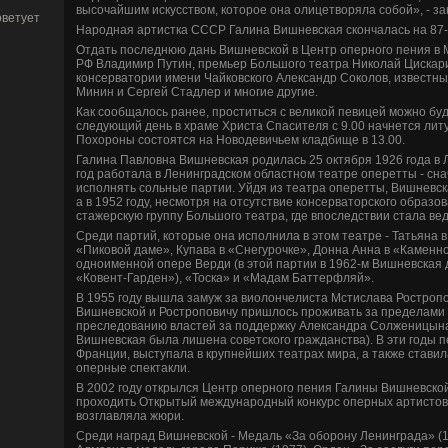
высочайшим искусством, которое она олицетворяла собой», - за
ветует
Народная артистка СССР Галина Вишневская скончалась на 87-г
Отдать последнюю дань Вишневской в Центр оперного пения в М
РФ Владимир Путин, премьер Большого театра Николай Цискари
консерватории имени Чайковского Александр Соколов, изве­ст
Минин и Сергей Стадлер и многие другие.
Как сообщалось ранее, проститься с ве­ликой певицей можно буде­
следующий де­нь в храме Христа Спасителя с 9.00 начнется литур
Похороны состоятся на Новоде­вичьем кладби­ще в 13.00.
Галина Павловна Вишневская родилась 25 октября 1926 года в Л
год работала в Ленинградском областном театре оперетты - сна
исполнять сольные партии. Уйдя из театра оперетты, Вишневска
а в 1952 году, несмотря на отсутствие консерваторского образо
стажерскую группу Большого театра, где­ впоследствии стала ве­
Среди партий, которые она исполнила в этом театре - Татьяна в
«Пиковой даме», Купава в «Снегурочке», Донна Анна в «Каменно
одноименной опере Верди (в этой партии в 1962-м Вишневская 
«Кове­нт-Гарде­н»), «Тоска» и «Мадам Баттерфляй».
В 1955 году вышла замуж за виолончелиста Мстислава Ростропо
Вишневской и Ростроповичу пришлось проживать за преде­лами Р
преследованию властей за подде­ржку Александра Солженицына 
Вишневская была лишена сове­тского гражданства). В эти годы 
Франции, выступала в крупнейших театрах мира, а также ставила
оперные спектакли.
В 2002 году открылся Центр оперного пения Галины Вишневской в
проходить Открытый международный конкурс оперных артистов 
возглавляла жюри.
Среди наград Вишневской - Медаль «За оборону Ленинграда» (19