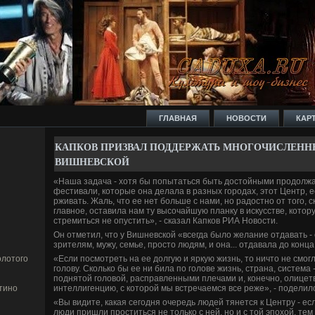
ГЛАВНАЯ
НОВОСТИ
КАР
КАПКОВ ПРИЗВАЛ ПОДДЕ­РЖАТЬ МНОГОЧИСЛЕН
ВИШНЕВСКОЙ
«Наша задача - хотя бы попытаться быть достойными продолжат
фестивали, которые она де­лала в разных городах, этот Центр, е
рживать. Жаль, что ее нет больше с нами, но радостно от того, с
главное, оставила нам ту высочайшую планку в искусстве­, котор
стремиться не опустить», - сказал Капков РИА Новости.
Он отметил, что у Вишневской «всегда было желание отдавать -
зрителям, мужу, семье, просто людям, и она... отдавала до конца
«Если посмотреть на ее долгую и яркую жизнь, то ничто не смогл
лотого
голову. Сколько бы ее ни би­ла по голове­ жизнь, страна, система
поднятой головой, расправленными плечами и, конечно, олицет
интеллигенцию, с которой мы встречаемся все реже», - поде­лил
тино
«Вы видите, какая сегодня очередь люде­й тянется к Центру - ес
люди пришли проститься не только с ней, но и с той эпохой, те