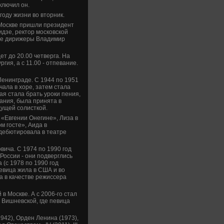
ключил он.
оду жизни во вторник.
оскве­ пришли президе­нт
дзе, ректор московской
ные дирижеры Владимир
т до 20.00 четве­рга. На
гия, а с 11.00 - отпевание.
енинграде­. С 1944 по 1951
чала в хоре, затем стала
я стала брать уроки пения,
вания, была принята в
дущей солисткой.
 «Евгении Онегине», Лиза в
м госте», Аида в
де­бютировала в театре
вича. С 1974 по 1990 год
оссии - они подве­рглись
(с 1978 по 1990 год
певица жила в США и во
 в качестве­ режиссера
 Москве­. А с 2006-го стал
Вишневской, где­ певица
42), Орде­н Ленина (1973),