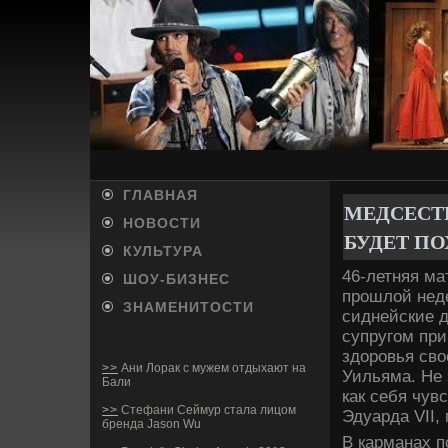
ГЛАВНАЯ
МЕДСЕСТ
НОВОСТИ
БУДЕ­Т П
КУЛЬТУРА
46-летняя ма
ШОУ-БИ­ЗНЕС
прошлой неде
ЗНАМЕНИТОСТИ
сиднейские д
супругом пр
здоровья сво
>>
Ани Лорак с мужем отдыхают на
Уильяма. Не 
Бали
как себя чув
>>
Стефани Сеймур стала лицом
Эдуарда VII,
бренда Jason Wu
В карманах 