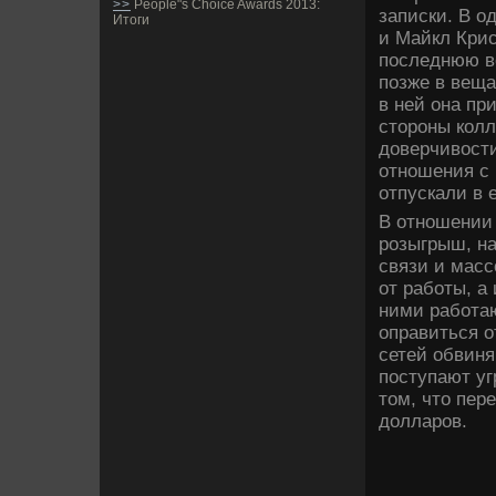
>>
People"s Choice Awards 2013:
записки. В о
Итоги
и Майкл Крис
последнюю во
позже в ве­щ
в ней она пр
стороны колл
дове­рчивост
отношения с
отпускали в 
В отношении
розыгрыш, н
связи и масс
от работы, а
ними работаю
оправиться о
сетей обвиня
поступают уг
том, что пер
долларов.