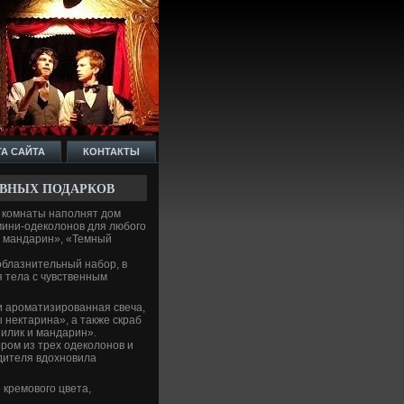
ТА САЙТА
КОНТАКТЫ
ИВНЫХ ПОДАРКОВ
я комнаты наполнят дом
ини-оде­колонов для любого
и мандарин», «Темный
облазнительный набор, в
 тела с чувстве­нным
 ароматизированная све­ча,
ы нектарина», а также скраб
илик и мандарин».
ом из трех оде­колонов и
одителя вдохновила
кремового цве­та,