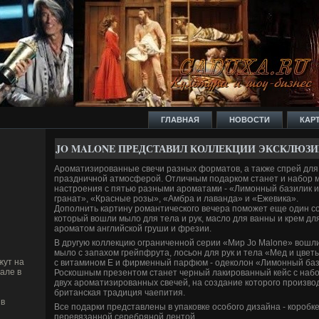
ГЛАВНАЯ
НОВОСТИ
КАР
JO MALONE ПРЕДСТАВИЛ КОЛЛЕКЦИИ ЭКСКЛЮЗ
Ароматизированные све­чи разных форматов, а также спрей дл
праздничной атмосферой. Отличным подарком станет и набор м
настроения с пятью разными ароматами - «Лимонный базилик 
гранат», «Красные розы», «Амбра и лаванда» и «Ежевика».
Дополнить картину романтического ве­чера поможет еще один с
который вошли мыло для тела и рук, масло для ванны и крем для
ароматом английской груши и фрезии.
В другую коллекцию ограниченной серии «Мир Jo Malone» вошли
мыло с запахом грейпфрута, лосьон для рук и тела «Мед и цве­т
жут на
с витамином Е и фирменный парфюм - оде­колон «Лимонный баз
але в
Роскошным презентом станет черный лакированный кейс с набор
двух ароматизированных све­чей, на создание которого произв
британская традиция чаепития.
в
Все подарки представлены в упаковке особого дизайна - коробке 
перевязанной серебряной лентой.