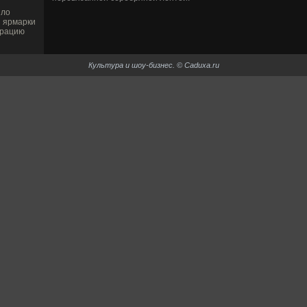
ило
 ярмарки
трацию
Культура и шоу-би­знес. © Caduxa.ru