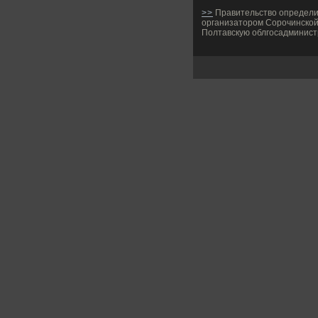
>>
Правительство определ
организатором Сорочинской
Полтавскую облгосадминис