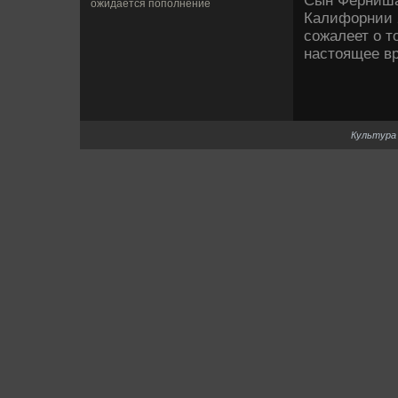
Сын Ферниша 
ожидается пополнение
Калифорнии 2
сожалеет о т
настоящее вр
Культура 