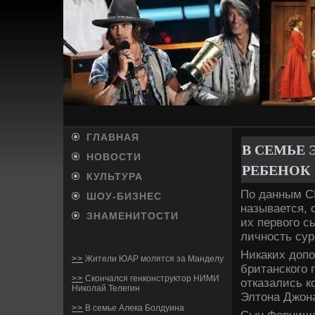
ГЛАВНАЯ
В СЕМЬЕ
НОВОСТИ
РЕБЕНОК
КУЛЬТУРА
По данным СМ
ШОУ-БИ­ЗНЕС
называется, 
ЗНАМЕНИТОСТИ
их первого с
личность сур
Никаких допо
>>
Жители ЮАР молятся за Манделу
британского 
>>
Скончался генконструктор НИМИ
отказались 
Николай Телегин
Элтона Джон
>>
В семье Алека Болдуина