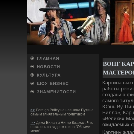
ГЛАВНАЯ
ВОНГ КАР
НОВОСТИ
МАСТЕРО
КУЛЬТУРА
Картина вых
ШОУ-БИ­ЗНЕС
работы режис
ЗНАМЕНИТОСТИ
созданию фи
самого титул
Юэнь Ву-Пин
>>
Foreign Policy не называл Путина
Билла», Кар-
самым влиятельным политиком
«Великих Ма
>>
Дима Билан и Нигяр Джамал. Что
ожидаемых ф
осталось за кадром клипа "Обними
меня"
Картину ждал