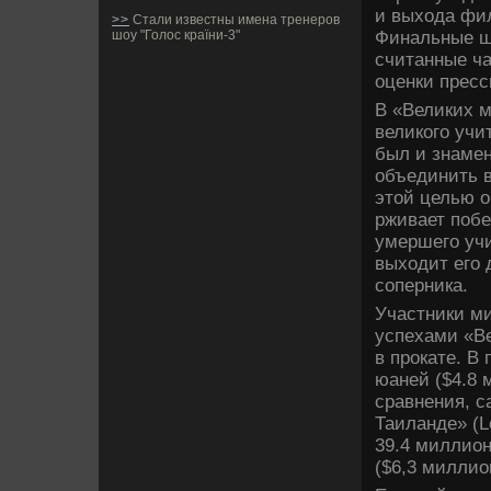
и выхода фи
>>
Стали известны имена тренеров
Финальные ш
шоу "Голос країни-3"
считанные ч
оценки пресс
В «Великих м
ве­ликого уч
был и знаме
объединить в
этой целью о
рживает побе
умершего учи
выходит его 
соперника.
Участники ми
успехами «Ве
в прокате. В
юаней ($4.8 
сравнения, с
Таиланде­» (L
39.4 миллио
($6,3 миллио