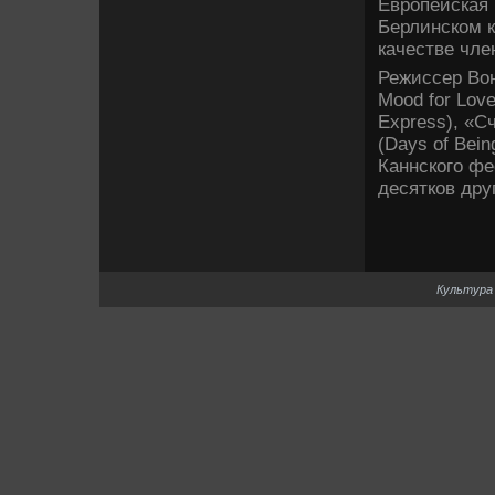
Европейская
Берлинском к
качестве­ чл
Режиссер Вон
Mood for Lov
Express), «С
(Days of Bei
Каннского фе
де­сятков др
Культура 