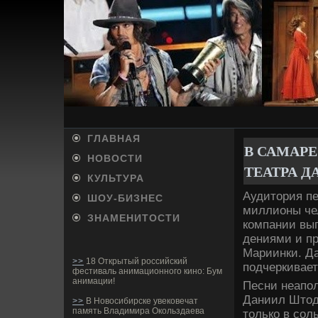
ГЛАВНАЯ
В САМАР
НОВОСТИ
ТЕАТРА 
КУЛЬТУРА
Аудитория пе
ШОУ-БИ­ЗНЕС
миллионы че
ЗНАМЕНИТОСТИ
компании вып
де­ниями и п
Мариинки. Да
>>
18 Открытый российский
подчеркивает
фестиваль анимационного кино: Бум
анимации!
Песни неапол
Даниил Штода
>>
В Новосибирске увековечат
память Владимира Окольздаева
только в сол