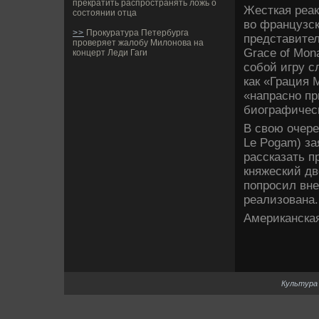
прекратить распространять ложь о
Жесткая реак
состоянии отца
во французск
>>
Прокуратура Петербурга
представите
проверяет жалобу Милонова на
Grace of Mon
концерт Леди Гаги
собой игру с
как «Грация 
«напрасно пр
би­ографичес
В свою очере
Le Pogam) за
рассказать п
княжеский дв
попросил вне
реализована.
Американская
Культура 