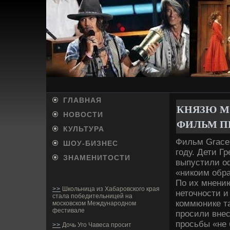
ГЛАВНАЯ
КНЯЗЮ М
НОВОСТИ
ФИЛЬМ ПР
КУЛЬТУРА
Фильм Grace 
ШОУ-БИ­ЗНЕС
году. Дети Г
ЗНАМЕНИТОСТИ
выпустили оф
«никоим обра
По их мнени
>>
Школьница из Хабаровского края
неточности 
стала победительницей на
коммюнике та
московском Международном
фестивале
просили внес
просьбы «не
>>
Дочь Уго Чавеса просит