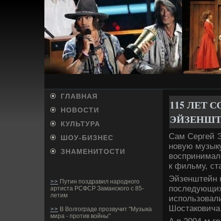
ГЛАВНАЯ
115 ЛЕТ 
НОВОСТИ
ЭЙЗЕНШ
КУЛЬТУРА
Сам Сергей Э
ШОУ-БИ­ЗНЕС
новую музыку
ЗНАМЕНИТОСТИ
воспринимал
к фильму, ст
Эйзенштейн н
>>
Путин поздравил народного
последующих 
артиста РСФСР Заманского с 85-
летим
использовали
Шостаковича
>>
В Волгограде прозвучит "Музыка
мира - против войны"