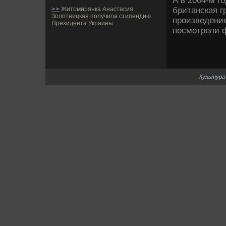
А в 2004-м г
британская г
>>
Житомирянка Анастасия
Золотницкая получила стипендию
произве­де­н
Президента Украины
посмотрели 
Культура 