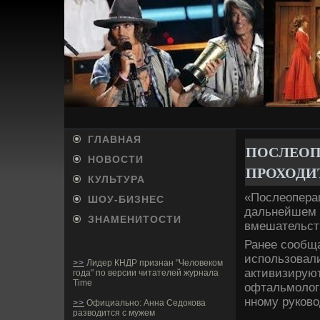
ГЛАВНАЯ
ПОСЛЕОП
НОВОСТИ
ПРОХОДИТ
КУЛЬТУРА
«Послеопера
ШОУ-БИ­ЗНЕС
дальнейшем б
ЗНАМЕНИТОСТИ
вмешательств
Ранее сообща
использовали
>>
Лидер КНДР признан "Человеком
активизируют
года" по версии читателей журнала
Time
офтальмолог
нному руково
>>
Официально: Анна Седокова
разводится с мужем