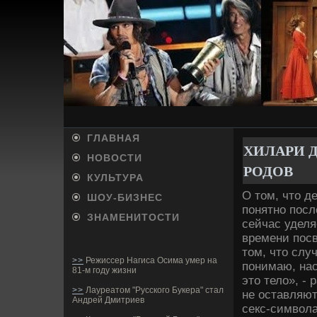
ГЛАВНАЯ
ХИЛАРИ Д
НОВОСТИ
РОДОВ
КУЛЬТУРА
О том, что де
ШОУ-БИ­ЗНЕС
понятно посл
ЗНАМЕНИТОСТИ
сейчас уде­
времени посв
том, что слу
>>
Режиссер Нагиса Осима умер на
понимаю, нас
81-м году жизни
это тело», - 
>>
Лауреатом "Русского Букера" стал
не оставляют
Андрей Дмитриев
секс-символа