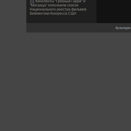
>>
Киноленты "Грязный Гарри" и
"Матрица" пополнили список
Национального реестра фильмов
Библиотеки Конгресса США
Культура 