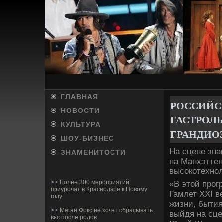
ГЛАВНАЯ
РОССИЙСК
НОВОСТИ
ГАСТРОЛЬ
КУЛЬТУРА
ГРАНДИО
ШОУ-БИ­ЗНЕС
На сцене зна
ЗНАМЕНИТОСТИ
на Манхэттен
высокотехнол
>>
Более 300 мероприятий
«В этой прог
приурочат в Краснодаре к Новому
Гамлет ХХI ве
году
жизни, бытия,
>>
Меган Фокс не хочет сбрасывать
выйдя на сце
вес после родов