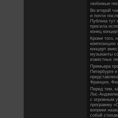
люби­мые пес
Во второй ча
и почти посл
Публика тут 
просила испо
конец концер
Кроме того, 
композицию «
концерт вмес
музыканты с
изве­стных п
Премьера про
Петербурге и
представлена
Франции, Фи
Перед тем, к
Лос-Анджелес
с огромным 
программу «С
вопреки назв
собой стихам