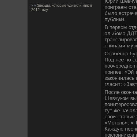
Юрий Шевчук.
>>
Звезды, которые удивили мир в
поиграем ста
2012 году
было встреч
публики.
В первом отд
альбома ДДТ 
транслирова
спинами муз
Особенно бур
Под нее по с
поочередно п
припев: «Эй 
закончилась 
гласит: «Завт
После оконча
Шевчуком выш
поинтересова
тут же начал
свои старые 
«Метель», «П
Каждую песн
поклонников 