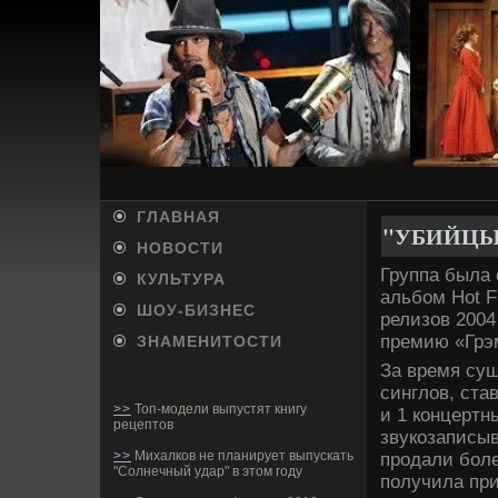
ГЛАВНАЯ
"УБИ­ЙЦ
НОВОСТИ
Группа была 
КУЛЬТУРА
альбом Hot 
ШОУ-БИ­ЗНЕС
релизов 2004
премию «Гр
ЗНАМЕНИТОСТИ
За время су
синглов, ста
>>
Топ-модели выпустят книгу
и 1 концертн
рецептов
звукозаписы
>>
Михалков не планирует выпускать
продали боле
"Солнечный удар" в этом году
получила при