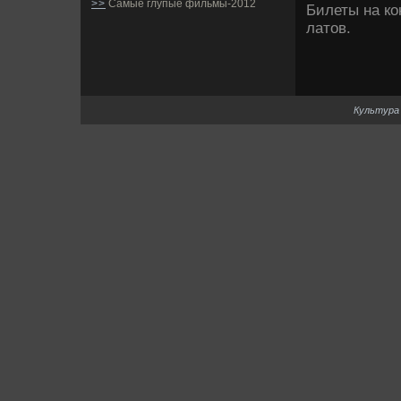
>>
Самые глупые фильмы-2012
Билеты на кон
латов.
Культура 