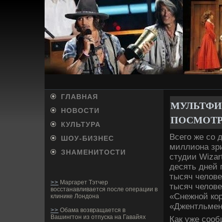
ГЛАВНАЯ
МУЛЬТФИ
НОВОСТИ
ПОСМОТР
КУЛЬТУРА
Всего же со 
ШОУ-БИ­ЗНЕС
миллиона зр
ЗНАМЕНИТОСТИ
студии Wizar
де­сять дней
тысяч челове
>>
Маргарет Тэтчер
тысяч челове
восстанавливается после операции в
«Снежной кор
клинике Лондона
«Джентльмены
>>
Обама возвращается в
Вашингтон из отпуска на Гавайях
Как уже сооб