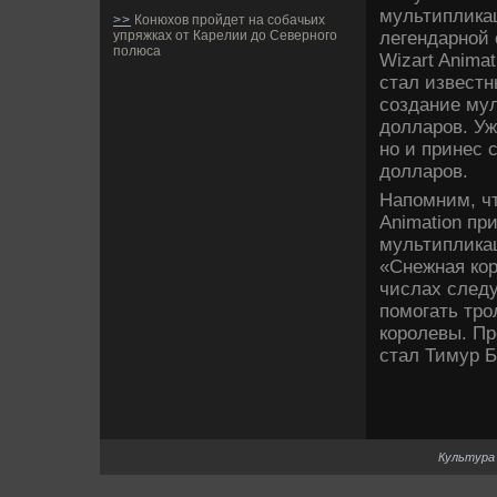
мультиплика
>>
Конюхов пройдет на собачьих
легендарной 
упряжках от Карелии до Северного
полюса
Wizart Anima
стал изве­ст
создание му
долларов. Уж
но и принес 
долларов.
Напомним, чт
Animation пр
мультиплика
«Снежная кор
числах следу
помогать тро
королевы. Пр
стал Тимур 
Культура 