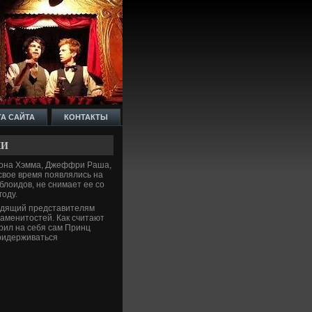
ТА САЙТА
КОНТАКТЫ
КИ
жона Хэмма, Джеффри Раша,
свое время появлялись на
блоидов, не снимает ее со
году.
ходящий представителям
наменитостей. Как считают
рил на себя сам Принц
риде­рживаться