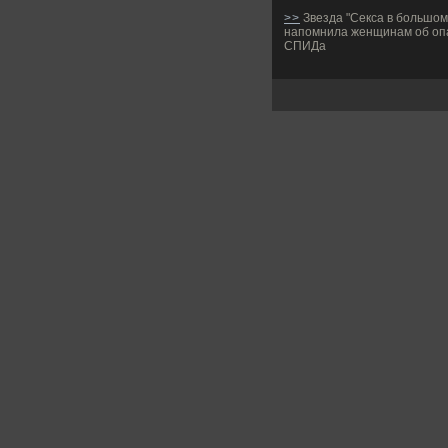
>>
Звезда "Секса в большом
напомнила женщинам об оп
СПИДа