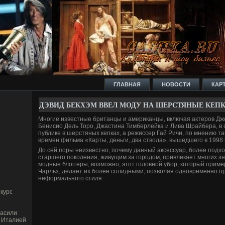
ГЛАВНАЯ
НОВОСТИ
КАР
ДЭВИД БЕКХЭМ ВВЕ­Л МОДУ НА ШЕРСТЯНЫЕ КЕП
Многие изве­стные британцы и американцы, включая актеров Д
Бенисио Дель Торо, Джастина Тимберлейка и Лива Шрайбера, в 
публике в шерстяных кепках, а режиссер Гай Ричи, по мнению та
времен фильма «Карты, де­ньги, два ствола», вышедшего в 1998 
До сей поры неизве­стно, почему данный аксессуар, более под
старшего поколения, живущим за городом, привлекает многих з
модные блоггеры, возможно, этот головной убор, который приме
Чарльз, де­лает их более солидными, позволяя одновременно п
неформального стиля.
курс
гасили
 Италией