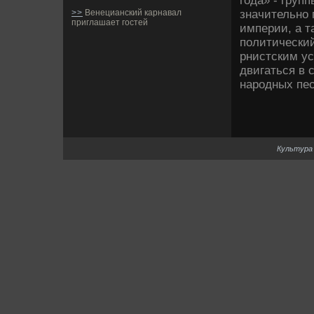
года» - груп
значительно
>>
Венецианский карнавал
приглашает гостей
империи, а 
политический
рнистским ус
двигаться в 
народных пес
Культура 