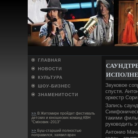
ГЛАВНАЯ
САУНДТРЕ
НОВОСТИ
ИСПОЛНЕН
КУЛЬТУРА
Звуковое соп
ШОУ-БИ­ЗНЕС
спустя. Ант
ЗНАМЕНИТОСТИ
оркестр Сори
Запись саунд
Симфонически
>>
В Житомире пройдет фестиваль
такими фильм
детских и юношеских команд КВН
"Сміховик -2013"
руководить э
>>
Буш-старший полностью
Антонио Мача
поправился, заявил врач