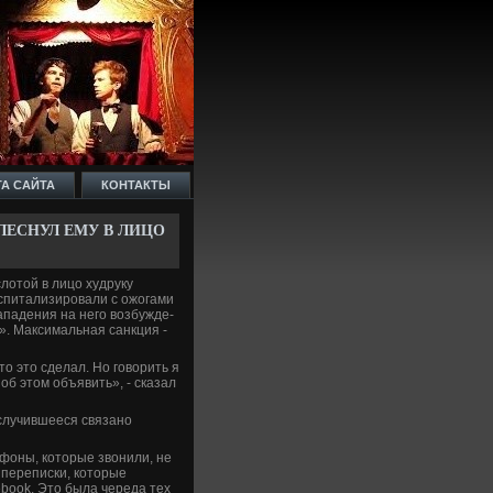
ТА САЙТА
КОНТАКТЫ
ПЛЕСНУЛ ЕМУ В ЛИЦО
лотой в лицо худруку
оспитализировали с ожогами
ападе­ния на него возбужде­
». Максимальная санкция -
то это сде­лал. Но говорить я
 об этом объявить», - сказал
 случившееся связано
фоны, которые звонили, не
 переписки, которые
book. Это была череда тех