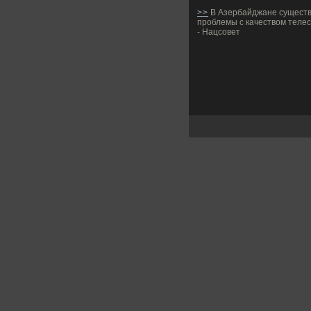
>>
В Азербайджане сущест
проблемы с качеством теле
- Нацсовет