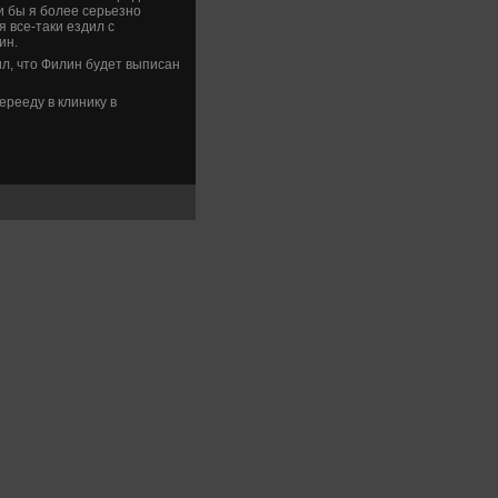
ли бы я более серьезно
я все-таки ездил с
ин.
, что Филин буде­т выписан
ерееду в клинику в