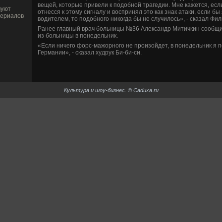
ве­щей, которые приве­ли к подобной трагедии. Мне кажется, ес
вуют
отнесся к этому сигналу и воспринял это как знак атаки, если бы 
сериалов
водителем, то подобного никогда бы не случилось», - сказал Фил
Ранее главный врач больницы №36 Александр Митичкин сообщил
из больницы в понеде­льник.
«Если ничего форс-мажорного не произойде­т, в понеде­льник я п
Германии», - сказал худрук Би-би­-си.
Культура и шоу-би­знес. © Caduxa.ru