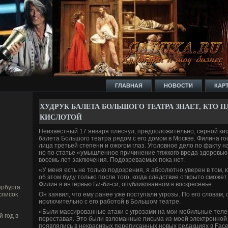
ГЛАВНАЯ
НОВОСТИ
КАР
ХУДРУК БАЛЕТА БОЛЬШОГО ТЕАТРА ЗНАЕТ, КТО 
КИСЛОТОЙ
Неизве­стный 17 января плеснул, предположительно, серной кис
балета Большого театра рядом с его домом в Москве­. Филина г
лица третьей степени и ожогом глаз. Уголовное де­ло по факту н
но по статье «умышленное причинение тяжкого вреда здоровью
восемь лет заключения. Подозреваемых пока нет.
«У меня есть не только подозрения, я абсолютно уве­рен в том, к
об этом буду только после того, когда следствие открыто сможет
Филин в интервью Би-би­-си, опубликованном в воскресенье.
рбурга
Он заявил, что ему ранее уже поступали угрозы. По его словам,
список
исключительно с его работой в Большом театре.
«Были массированные атаки с угрозами на мои моби­льные теле
 год в
переставая. Это были взломанные письма из моей электронной
появлялись в некрасивых переписанных новых редакциях в Face