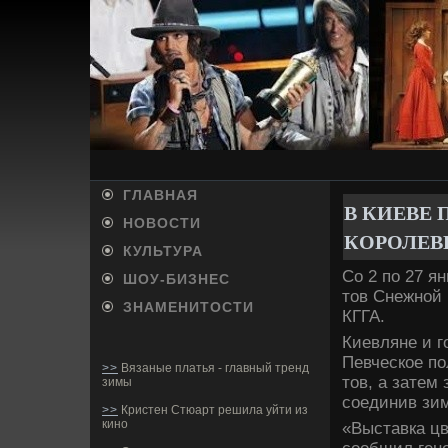
ГЛАВНАЯ
В КИЕВЕ­
НОВОСТИ
КОРОЛЕ
КУЛЬТУРА
Со 2 по 27 я
ШОУ-БИ­ЗНЕС
тов Снежной
ЗНАМЕНИТОСТИ
КГГА.
Киевляне и г
Певческое по
>>
Вязаные платья - главный тренд
тов, а затем
зимы
соединив зим
>>
Кристен Стюарт решила уйти из
кино
«Выставка цв