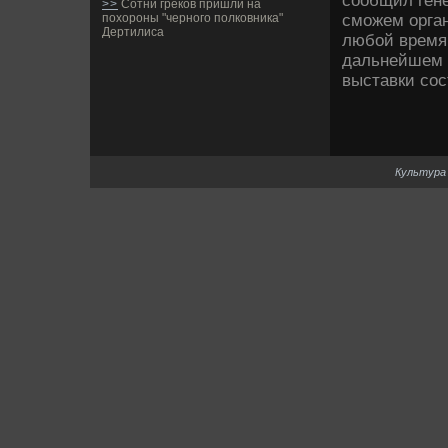
сообщил гене
>>
Сотни греков пришли на
сможем орган
похороны "черного полковника"
Дертилиса
любой время 
дальнейшем 
выставки сост
Культура 