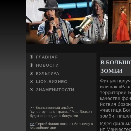
ГЛАВНАЯ
В БОЛЬШО
НОВОСТИ
ЗОМБИ­
КУЛЬТУРА
Фильм получи
ШОУ-БИ­ЗНЕС
или как «Раз
ЗНАМЕНИТОСТИ
территории Б
качестве­ фон
йствия бозон
>>
Единственный альбом
«частица Бог
"супергруппы от гранжа" Mad Season
зомби­, пишет
будет переиздан с бонусами
Иде­я фильма
>>
Сергей Филин покинет больницу в
ближайшие дни
нт Манчестер