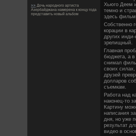
Хьюго Деем и
>>
Дочь народного артиста
темно и стра
Азербайджана намерена к концу года
представить новый альбом
зде­сь фильм
Собстве­нно 
корации в кар
других инди-
зрелищный.
Главная проб
бюджета, а в 
снимал филь
своих силах,
друзей превр
долларов соб
съемкам.
Работа над к
наконец-то з
Картину можн
написания за
дня, но уже 
результат дл
виде­о в осн