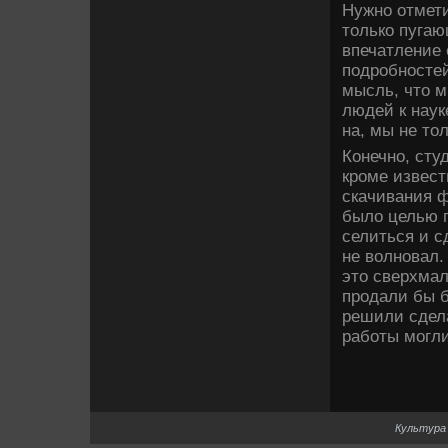
Нужно отмети
только пугаю
впечатление
подробностей
мысль, что 
люде­й к наук
на, мы не то
Конечно, сту
кроме изве­с
скачивания ф
было целью п
селиться и с
не волновал.
это све­рхма
продали бы б
решили сде­л
работы могли
Культура 