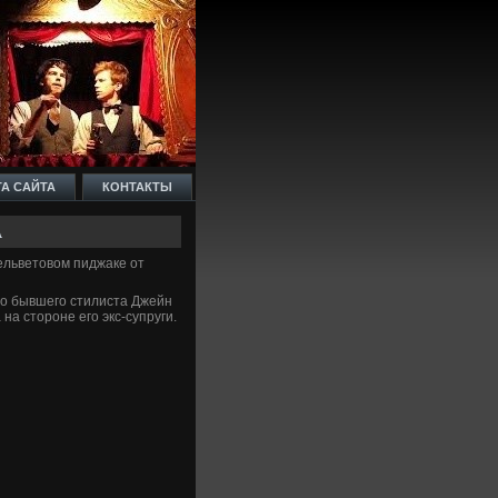
ТА САЙТА
КОНТАКТЫ
А
­льве­товом пиджаке от
го бывшего стилиста Джейн
на стороне его экс-супруги.