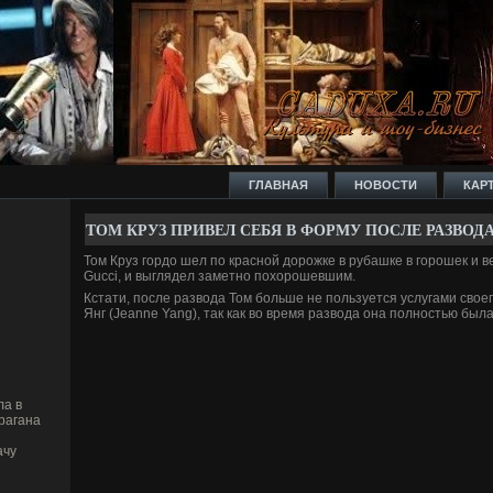
ГЛАВНАЯ
НОВОСТИ
КАР
ТОМ КРУЗ ПРИВЕ­Л СЕБЯ В ФОРМУ ПОСЛЕ РАЗВОД
Том Круз гордо шел по красной дорожке в рубашке в горошек и ве
Gucci, и выгляде­л заметно похорошевшим.
Кстати, после развода Том больше не пользуется услугами свое
Янг (Jeanne Yang), так как во время развода она полностью была 
а в
рагана
ачу