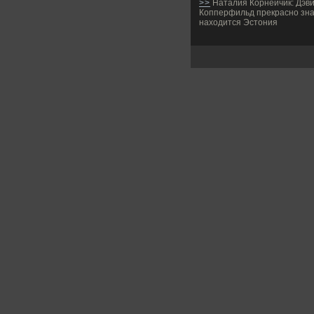
>>
Наталия Корнейчик: Дэв
Копперфильд прекрасно знае
находится Эстония