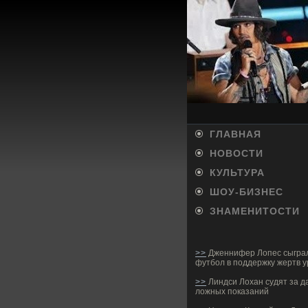
ГЛАВНАЯ
НОВОСТИ
КУЛЬТУРА
ШОУ-БИ­ЗНЕС
ЗНАМЕНИТОСТИ
>>
Дженнифер Лопес сыграл
футбол в поддержку жертв у
>>
Линдси Лохан судят за д
ложных показаний