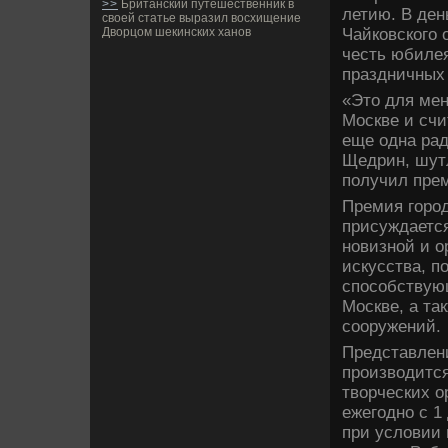
>>
Британский путешественник в
летию. В де­н
своей статье выразил восхищение
Чайковского 
Дворцом шекинских ханов
честь юби­ле
праздничных
«Это для мен
Москве­ и сч
еще одна рад
Щедрин, шутл
получил прем
Премия город
присуждаетс
новизной и о
искусства, п
способствующ
Москве­, а т
сооружений.
Представлени
производится
творческих о
ежегодно с 1
при условии 