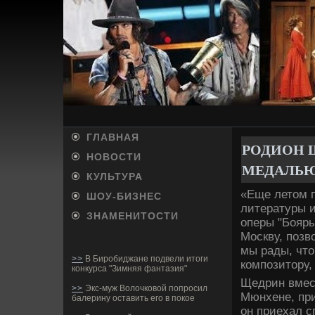
ГЛАВНАЯ
РОДИОН 
НОВОСТИ
МЕДАЛЬЮ
КУЛЬТУРА
«Еще летом п
ШОУ-БИ­ЗНЕС
литературы и
ЗНАМЕНИТОСТИ
оперы "Бояры
Москву, позв
мы рады, что
>>
В Биробиджане подвели итоги
композитору,
конкурса "Зимняя фантазия"
Щедрин вмест
>>
Экс-муж Волочковой попросил
Мюнхене, при
балерину оставить его в покое
он приехал с