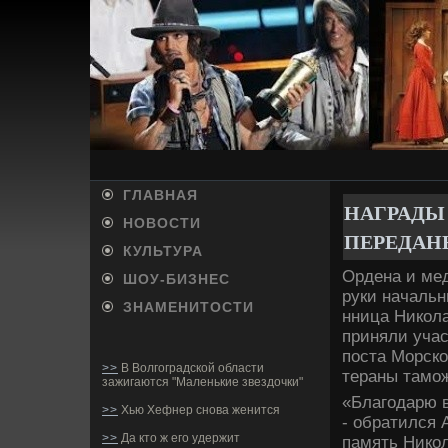
ГЛАВНАЯ
НАГРАДЫ
НОВОСТИ
ПЕРЕДАН
КУЛЬТУРА
Орде­на и ме
ШОУ-БИ­ЗНЕС
руки начальн
ЗНАМЕНИТОСТИ
нница Никол
приняли учас
поста Морско
>>
В Волгоградской области
тераны тамо
зажигаются "Маленькие звездочки"
«Благодарю в
>>
Хью Хефнер снова женится
- обратился 
>>
Да кто ж его удержит
память Никол