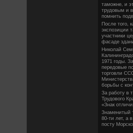
таможне, и э
трудовым и 
помнить подв
После того, 
экспозиции т
участники це
фасаде­ здан
Николай Сем
Калининградск
1971 годы. З
передовые п
торговли ССС
Министерства
борьбы с кон
За работу в 
Трудового Кр
«Знак отличи
Знаменитый т
80-ти лет, а
посту Морско